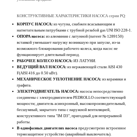
КОНСТРУКТИВНЫЕ ХАРАКТЕРИСТИКИ НАСОСА серии PQ:
КОРПУС НАСОСА:
из чугуна, снабжен всасывающим и
нагнетательным патрубками с трубной резьбой gas UNI ISO 228-1.
ОПОРА насоса:
из алюминия с латунной (патент № 1289150)
вставкой уменьшает нагрузку возникшую при запуске, из-за
возможного блокирования рабочего колеса, когда насос не
функционирует длительный период.
РАБОЧЕЕ КОЛЕСО НАСОСА:
ИЗ ЛАТУНИ.
ВЕДУЩИЙ ВАЛ НАСОСА:
из нержавеющей стали AISI 430
F(AISI 416 до 0.50 кВт).
МЕХАНИЧЕСКОЕ УПЛОТНЕНИЕ НАСОСА:
из керамики и
графита.
ЭЛЕКТРОДВИГАТЕЛЬ НАСОСА:
насосы непосредственно
соединены с электродвигателем PEDROLLO соответствующей
мощности; двигатель асинхронный, высокопроизводительный,
бесшумный, закрытого типа с наружной вентиляцией,
конструктивного типа "IM D3", пригодный для непрерывной
работы.
В однофазных двигателях насоса
предусмотрено встроенное
термозащитное устройство (аварийный выключатель).