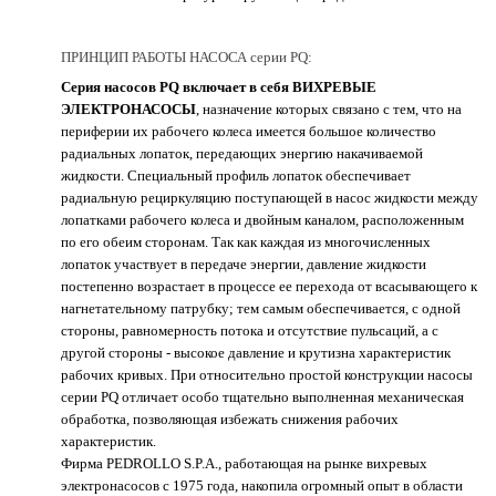
ПРИНЦИП РАБОТЫ НАСОСА серии PQ:
Серия насосов PQ включает в себя ВИХРЕВЫЕ
ЭЛЕКТРОНАСОСЫ
, назначение которых связано с тем, что на
периферии их рабочего колеса имеется большое количество
радиальных лопаток, передающих энергию накачиваемой
жидкости. Специальный профиль лопаток обеспечивает
радиальную рециркуляцию поступающей в насос жидкости между
лопатками рабочего колеса и двойным каналом, расположенным
по его обеим сторонам. Так как каждая из многочисленных
лопаток участвует в передаче энергии, давление жидкости
постепенно возрастает в процессе ее перехода от всасывающего к
нагнетательному патрубку; тем самым обеспечивается, с одной
стороны, равномерность потока и отсутствие пульсаций, а с
другой стороны - высокое давление и крутизна характеристик
рабочих кривых. При относительно простой конструкции насосы
серии PQ отличает особо тщательно выполненная механическая
обработка, позволяющая избежать снижения рабочих
характеристик.
Фирма PEDROLLO S.P.A., работающая на рынке вихревых
электронасосов с 1975 года, накопила огромный опыт в области