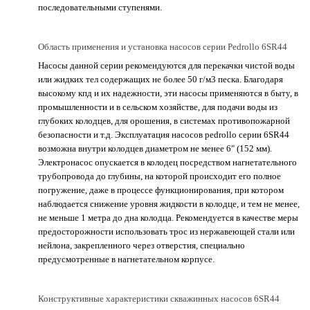
последовательными ступенями.
Область применения и установка насосов серии Pedrollo 6SR44
Насосы данной серии рекомендуются для перекачки чистой воды
или жидких тел содержащих не более 50 г/м3 песка. Благодаря
высокому кпд и их надежности, эти насосы применяются в быту, в
промышленности и в сельском хозяйстве, для подачи воды из
глубоких колодцев, для орошения, в системах противопожарной
безопасности и т.д. Эксплуатация насосов pedrollo серии 6SR44
возможна внутри колодцев диаметром не менее 6" (152 мм).
Электронасос опускается в колодец посредством нагнетательного
трубопровода до глубины, на которой происходит его полное
погружение, даже в процессе функционирования, при котором
наблюдается снижение уровня жидкости в колодце, и тем не менее,
не меньше 1 метра до дна колодца. Рекомендуется в качестве меры
предосторожности использовать трос из нержавеющей стали или
нейлона, закрепленного через отверстия, специально
предусмотренные в нагнетательном корпусе.
Конструктивные характеристики скважинных насосов 6SR44