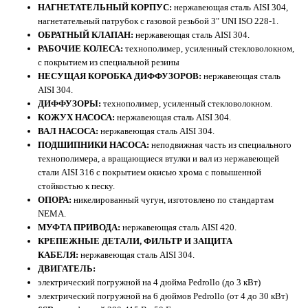
НАГНЕТАТЕЛЬНЫЙ КОРПУС:
нержавеющая сталь AISI 304,
нагнетательный патрубок с газовой резьбой 3" UNI ISO 228-1.
ОБРАТНЫЙ КЛАПАН:
нержавеющая сталь AISI 304.
РАБОЧИЕ КОЛЕСА:
технополимер, усиленный стекловолокном,
с покрытием из специальной резины
НЕСУЩАЯ КОРОБКА ДИФФУЗОРОВ:
нержавеющая сталь
AISI 304.
ДИФФУЗОРЫ:
технополимер, усиленный стекловолокном.
КОЖУХ НАСОСА:
нержавеющая сталь AISI 304.
ВАЛ НАСОСА:
нержавеющая сталь AISI 304.
ПОДШИПНИКИ НАСОСА:
неподвижная часть из специального
технополимера, а вращающиеся втулки и вал из нержавеющей
стали AISI 316 с покрытием окисью хрома с повышенной
стойкостью к песку.
ОПОРА:
никелированный чугун, изготовлено по стандартам
NEMA.
МУФТА ПРИВОДА:
нержавеющая сталь AISI 420.
КРЕПЕЖНЫЕ ДЕТАЛИ, ФИЛЬТР И ЗАЩИТА
КАБЕЛЯ:
нержавеющая сталь AISI 304.
ДВИГАТЕЛЬ:
электрический погружной на 4 дюйма Pedrollo (до 3 кВт)
электрический погружной на 6 дюймов Pedrollo (от 4 до 30 кВт)