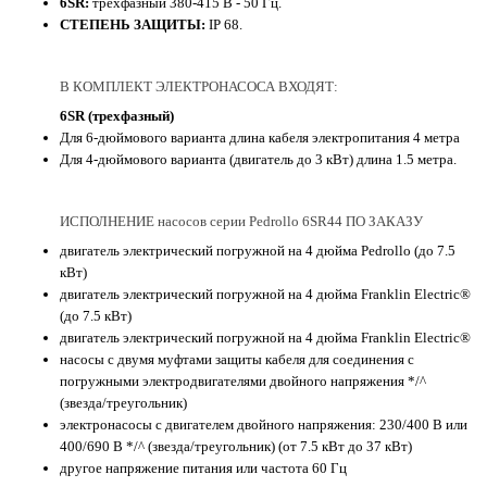
6SR:
трехфазный 380-415 В - 50 Гц.
СТЕПЕНЬ ЗАЩИТЫ:
IP 68.
В КОМПЛЕКТ ЭЛЕКТРОНАСОСА ВХОДЯТ:
6SR (трехфазный)
Для 6-дюймового варианта длина кабеля электропитания 4 метра
Для 4-дюймового варианта (двигатель до 3 кВт) длина 1.5 метра.
ИСПОЛНЕНИЕ насосов серии Pedrollo 6SR44 ПО ЗАКАЗУ
двигатель электрический погружной на 4 дюйма Pedrollo (до 7.5
кВт)
двигатель электрический погружной на 4 дюйма Franklin Electric®
(до 7.5 кВт)
двигатель электрический погружной на 4 дюйма Franklin Electric®
насосы с двумя муфтами защиты кабеля для соединения с
погружными электродвигателями двойного напряжения */^
(звезда/треугольник)
электронасосы с двигателем двойного напряжения: 230/400 В или
400/690 В */^ (звезда/треугольник) (от 7.5 кВт до 37 кВт)
другое напряжение питания или частота 60 Гц