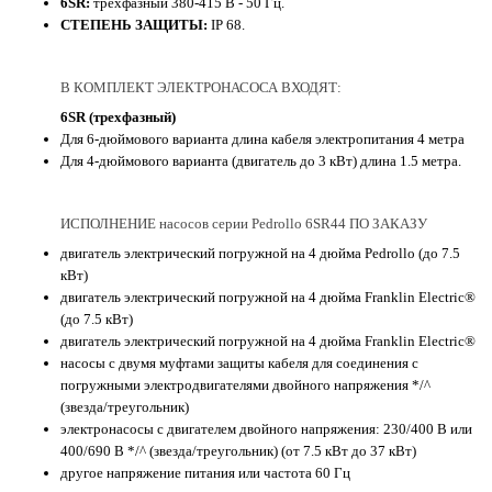
6SR:
трехфазный 380-415 В - 50 Гц.
СТЕПЕНЬ ЗАЩИТЫ:
IP 68.
В КОМПЛЕКТ ЭЛЕКТРОНАСОСА ВХОДЯТ:
6SR (трехфазный)
Для 6-дюймового варианта длина кабеля электропитания 4 метра
Для 4-дюймового варианта (двигатель до 3 кВт) длина 1.5 метра.
ИСПОЛНЕНИЕ насосов серии Pedrollo 6SR44 ПО ЗАКАЗУ
двигатель электрический погружной на 4 дюйма Pedrollo (до 7.5
кВт)
двигатель электрический погружной на 4 дюйма Franklin Electric®
(до 7.5 кВт)
двигатель электрический погружной на 4 дюйма Franklin Electric®
насосы с двумя муфтами защиты кабеля для соединения с
погружными электродвигателями двойного напряжения */^
(звезда/треугольник)
электронасосы с двигателем двойного напряжения: 230/400 В или
400/690 В */^ (звезда/треугольник) (от 7.5 кВт до 37 кВт)
другое напряжение питания или частота 60 Гц