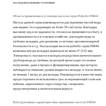
последовательными ступенями.
Область применения и установка насосов серии Pedrollo 6SR44
Насосы данной серии рекомендуются для перекачки чистой воды
или жидких тел содержащих не более 50 г/м3 песка. Благодаря
высокому кпд и их надежности, эти насосы применяются в быту, в
промышленности и в сельском хозяйстве, для подачи воды из
глубоких колодцев, для орошения, в системах противопожарной
безопасности и т.д. Эксплуатация насосов pedrollo серии 6SR44
возможна внутри колодцев диаметром не менее 6" (152 мм).
Электронасос опускается в колодец посредством нагнетательного
трубопровода до глубины, на которой происходит его полное
погружение, даже в процессе функционирования, при котором
наблюдается снижение уровня жидкости в колодце, и тем не менее,
не меньше 1 метра до дна колодца. Рекомендуется в качестве меры
предосторожности использовать трос из нержавеющей стали или
нейлона, закрепленного через отверстия, специально
предусмотренные в нагнетательном корпусе.
Конструктивные характеристики скважинных насосов 6SR44