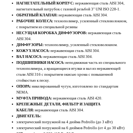
НАГНЕТАТЕЛЬНЫЙ КОРПУС:
нержавеющая сталь AISI 304,
нагнетательный патрубок с газовой резьбой 3" UNI ISO 228-1.
ОБРАТНЫЙ КЛАПАН:
нержавеющая сталь AISI 304.
РАБОЧИЕ КОЛЕСА:
технополимер, усиленный стекловолокном,
с покрытием из специальной резины
НЕСУЩАЯ КОРОБКА ДИФФУЗОРОВ:
нержавеющая сталь
AISI 304.
ДИФФУЗОРЫ:
технополимер, усиленный стекловолокном.
КОЖУХ НАСОСА:
нержавеющая сталь AISI 304.
ВАЛ НАСОСА:
нержавеющая сталь AISI 304.
ПОДШИПНИКИ НАСОСА:
неподвижная часть из специального
технополимера, а вращающиеся втулки и вал из нержавеющей
стали AISI 316 с покрытием окисью хрома с повышенной
стойкостью к песку.
ОПОРА:
никелированный чугун, изготовлено по стандартам
NEMA.
МУФТА ПРИВОДА:
нержавеющая сталь AISI 420.
КРЕПЕЖНЫЕ ДЕТАЛИ, ФИЛЬТР И ЗАЩИТА
КАБЕЛЯ:
нержавеющая сталь AISI 304.
ДВИГАТЕЛЬ:
электрический погружной на 4 дюйма Pedrollo (до 3 кВт)
электрический погружной на 6 дюймов Pedrollo (от 4 до 30 кВт)