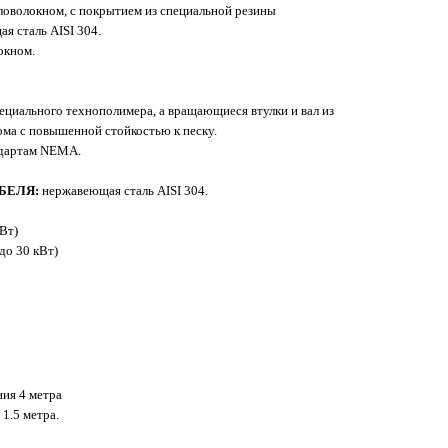
оволокном, с покрытием из специальной резины
я сталь AISI 304.
окном.
ециального технополимера, а вращающиеся втулки и вал из
ма с повышенной стойкостью к песку.
ндартам NEMA.
БЕЛЯ:
нержавеющая сталь AISI 304.
Вт)
до 30 кВт)
ния 4 метра
 1.5 метра.