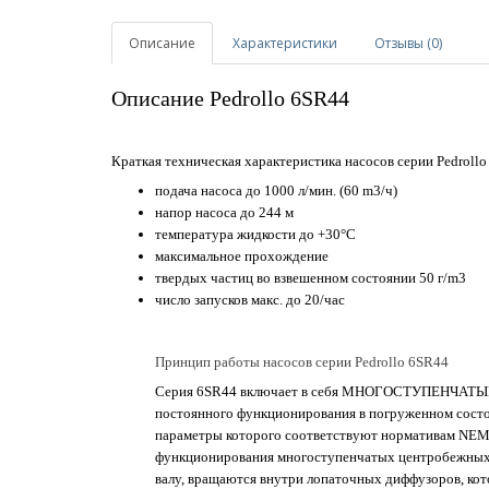
Описание
Характеристики
Отзывы (0)
Описание Pedrollo 6SR44
Краткая техническая характеристика насосов серии Pedroll
подача насоса до 1000 л/мин. (60 m3/ч)
напор насоса до 244 м
температура жидкости до +30°C
максимальное прохождение
твердых частиц во взвешенном состоянии 50 г/m3
число запусков макс. до 20/час
Принцип работы насосов серии Pedrollo 6SR44
Серия 6SR44 включает в себя МНОГОСТУПЕНЧАТ
постоянного функционирования в погруженном состоян
параметры которого соответствуют нормативам NEM
функционирования многоступенчатых центробежных н
валу, вращаются внутри лопаточных диффузоров, ко