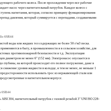
дующего рабочего колеса. После прохождения через все рабочие
кидает насос через нагнетательный патрубок. Каждое колесо с
упень нагнетания, которая, согласно принципу функционирования
ерепад давления, который суммируется с перепадами, создаваемыми
llo 6SR44
истой воды или жидких тел содержащих не более 50 г/м3 песка.
 применяются в быту, в промышленности и в сельском хозяйстве, для
системах противопожарной безопасности и т.д. Эксплуатация
цев диаметром не менее 6" (152 мм). Электронасос опускается в
о глубины, на которой происходит его полное погружение, даже в
 снижение уровня жидкости в колодце, и тем не менее, не меньше 1
ы предосторожности использовать трос из нержавеющей стали или
 предусмотренные в нагнетательном корпусе.
в 6SR44
AISI 304, нагнетательный патрубок с газовой резьбой 3" UNI ISO 228-
.