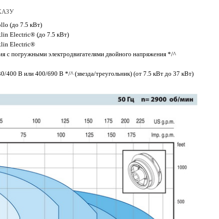
АКАЗУ
lo (до 7.5 кВт)
n Electric® (до 7.5 кВт)
in Electric®
ия с погружными электродвигателями двойного напряжения */^
/400 В или 400/690 В */^ (звезда/треугольник) (от 7.5 кВт до 37 кВт)