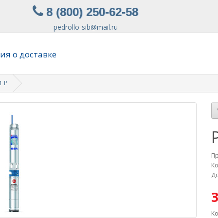
8 (800) 250-62-58
pedrollo-sib@mail.ru
я о доставке
1 P
П
Ко
До
3
Ко