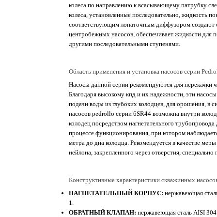
колеса по направлению к всасывающему патрубку сле
колеса, установленные последовательно, жидкость по
соответствующим лопаточным диффузором создают ст
центробежных насосов, обеспечивает жидкости для п
другими последовательными ступенями.
Область применения и установка насосов серии Pedro
Насосы данной серии рекомендуются для перекачки ч
Благодаря высокому кпд и их надежности, эти насосы
подачи воды из глубоких колодцев, для орошения, в 
насосов pedrollo серии 6SR44 возможна внутри колод
колодец посредством нагнетательного трубопровода д
процессе функционирования, при котором наблюдается
метра до дна колодца. Рекомендуется в качестве мер
нейлона, закрепленного через отверстия, специально
Конструктивные характеристики скважинных насосо
НАГНЕТАТЕЛЬНЫЙ КОРПУС:
нержавеющая сталь 
1.
ОБРАТНЫЙ КЛАПАН:
нержавеющая сталь AISI 304