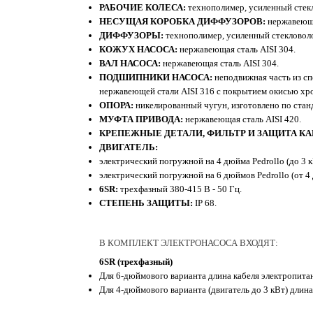
РАБОЧИЕ КОЛЕСА:
технополимер, усиленный стекл
НЕСУЩАЯ КОРОБКА ДИФФУЗОРОВ:
нержавеюща
ДИФФУЗОРЫ:
технополимер, усиленный стекловол
КОЖУХ НАСОСА:
нержавеющая сталь AISI 304.
ВАЛ НАСОСА:
нержавеющая сталь AISI 304.
ПОДШИПНИКИ НАСОСА:
неподвижная часть из сп
нержавеющей стали AISI 316 с покрытием окисью хро
ОПОРА:
никелированный чугун, изготовлено по ста
МУФТА ПРИВОДА:
нержавеющая сталь AISI 420.
КРЕПЕЖНЫЕ ДЕТАЛИ, ФИЛЬТР И ЗАЩИТА КА
ДВИГАТЕЛЬ:
электрический погружной на 4 дюйма Pedrollo (до 3 к
электрический погружной на 6 дюймов Pedrollo (от 4 
6SR:
трехфазный 380-415 В - 50 Гц.
СТЕПЕНЬ ЗАЩИТЫ:
IP 68.
В КОМПЛЕКТ ЭЛЕКТРОНАСОСА ВХОДЯТ:
6SR (трехфазный)
Для 6-дюймового варианта длина кабеля электропита
Для 4-дюймового варианта (двигатель до 3 кВт) длина