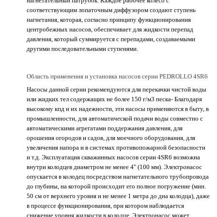
нагнетательный патрубок. Каждое рабочее колесо с
соответствующим лопаточным диффузором создают ступень
нагнетания, которая, согласно принципу функционирования
центробежных насосов, обеспечивает для жидкости перепад
давления, который суммируется с перепадами, создаваемыми
другими последовательными ступенями.
Область применения и установка насосов серии PEDROLLO 4SR6
Насосы данной серии рекомендуются для перекачки чистой воды
или жидких тел содержащих не более 150 г/м3 песка- Благодаря
высокому кпд и их надежности, эти насосы применяются в быту, в
промышленности, для автоматической подачи воды совместно с
автоматическими агрегатами поддержания давления, для
орошения огородов и садов, для моечного оборудования, для
увеличения напора и в системах противопожарной безопасности
и т.д. Эксплуатация скважинных насосов серии 4SR6 возможна
внутри колодцев диаметром не менее 4" (100 мм). Электронасос
опускается в колодец посредством нагнетательного трубопровода
до глубины, на которой происходит его полное погружение (мин.
50 см от верхнего уровня и не менее 1 метра до дна колодца), даже
в процессе функционирования, при котором наблюдается
снижение уровня жидкости в колодце. Электронасос может