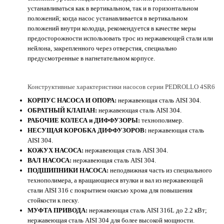
устанавливаться как в вертикальном, так и в горизонтальном
положений; когда насос устанавливается в вертикальном
положений внутри колодца, рекомендуется в качестве меры
предосторожности использовать трос из нержавеющей стали или
нейлона, закрепленного через отверстия, специально
предусмотренные в нагнетательном корпусе.
Конструктивные характеристики насосов серии PEDROLLO 4SR6
КОРПУС НАСОСА И ОПОРА:
нержавеющая сталь AISI 304.
ОБРАТНЫЙ КЛАПАН:
нержавеющая сталь AISI 304.
РАБОЧИЕ КОЛЕСА и ДИФФУЗОРЫ:
технополимер.
НЕСУЩАЯ КОРОБКА ДИФФУЗОРОВ:
нержавеющая сталь
AISI 304.
КОЖУХ НАСОСА:
нержавеющая сталь AISI 304.
ВАЛ НАСОСА:
нержавеющая сталь AISI 304.
ПОДШИПНИКИ НАСОСА:
неподвижная часть из специального
технополимера, а вращающиеся втулки и вал из нержавеющей
стали AISI 316 с покрытием окисью хрома для повышения
стойкости к песку.
МУФТА ПРИВОДА:
нержавеющая сталь AISI 316L до 2.2 кВт;
нержавеющая сталь AISI 304 для более высокой мощности.