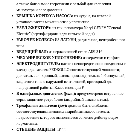
а также боковыми отверстиями с резьбой для крепления
манометра и реле давления.
КРЫШКА КОРПУСА НАСОСА:
из чугуна, на которой
устанавливается механическое уплотнение.
УЗЕЛ ЭЖЕКТОРА:
из технополимера Noryl GFN2V "General
Electric" (сертифицирован для питьевой воды).
РАБОЧЕЕ КОЛЕСО:
ИЗ ЛАТУНИ, радиальное, центробежного
типа.
ВЕДУЩИЙ ВАЛ:
из нержавеющей стали AISI 316.
МЕХАНИЧЕСКОЕ УПЛОТНЕНИЕ:
из керамики и графита.
ЭЛЕКТРОДВИГАТЕЛЬ:
насосы непосредственно соединены с
электродвигателем PEDROLLO соответствующей мощности;
двигатель асинхронный, высокопроизводительный, бесшумный,
закрытого типа с наружной вентиляцией, пригодный для
непрерывной работы. Класс изоляции F.
В однофазных двигателях (jswm):
предусмотрено встроенное
термозащитное устройство (аварийный выключатель).
Трехфазные двигатели (jsw):
должны быть снабжены
соответствующим внешним аварийным выключателем,
подключение которого выполняется согласно действующим
нормативам.
СТЕПЕНЬ ЗАЩИТЫ:
IP 44