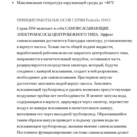
Максимальная тепература окружающей среды до +40°C
ПРИНЦИП РАБОТЫ НАСОСОВ СЕРИИ Pedrollo JSW3:
Серия JSW включает в себя САМОВСАСЫВАЮЩИЕ
ЭЛЕКТРОНАСОСЫ ЦЕНТРОБЕЖНОГО ТИПА. Эффект
самовсасывания достигается благодаря эжектору, установленному
в корпусе насоса. Только часть общей подачи жидкости,
выработанной рабочим колесом закрытого центробежного типа,
направляется в нагнетательный патрубок; оставшаяся часть
рециркулируется посредством эжектора, который, будучи
соединен с камерой всасывания, создает в ней разрежение,
необходимое для самовсасывания. При первом запуске
достаточно заполнить водой корпус насоса. Заполнять
всасывающий трубопровод и удалять возможно присутствующие
воздушные пробки нет необходимости. В момент запуска вода,
содержащаяся в корпусе, циркулируя через эжектор, переместит
воздух из камеры всасывания в нагнетательную камеру,
выталкивая его через выходной трубопровод. Образовавшийся
таким образом вакуум приведет к подъему уровня воды во
всасывающем трубопроводе, вызывая явление самовсасывания.
Постоянное функционирование системы самовсасывания делает