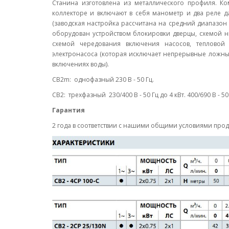
Станина изготовлена из металлического профиля. К
коллекторе и включают в себя манометр и два реле д
(заводская настройка рассчитана на средний диапазон 
оборудован устройством блокировки дверцы, схемой н
схемой чередования включения насосов, тепловой
электронасоса (которая исключает непрерывные ложны
включениях воды).
CB2m: однофазный 230 В - 50 Гц.
CB2: трехфазный 230/400 В - 50 Гц до 4 кВт. 400/690 В - 50 
Гарантия
2 года в соответствии с нашими общими условиями про