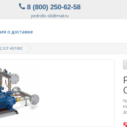
8 (800) 250-62-58
pedrollo-sib@mail.ru
я о доставке
2 2CP 40/180C
П
Ко
До
5