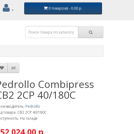
0 товар(ов) - 0.00 р.
Pedrollo Combipress
CB2 2CP 40/180C
роизводитель:
Pedrollo
д товара: CB2 2CP 40/180C
ступность: На складе
52 024.00 р.