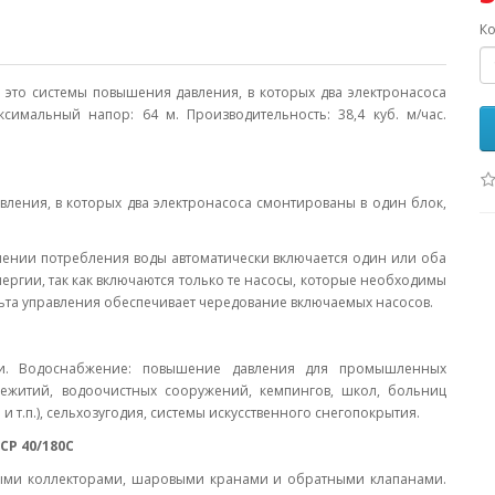
Ко
s это системы повышения давления, в которых два электронасоса
симальный напор: 64 м. Производительность: 38,4 куб. м/час.
вления, в которых два электронасоса смонтированы в один блок,
чении потребления воды автоматически включается один или оба
ергии, так как включаются только те насосы, которые необходимы
ьта управления обеспечивает чередование включаемых насосов.
ти. Водоснабжение: повышение давления для промышленных
щежитий, водоочистных сооружений, кемпингов, школ, больниц
и т.п.), сельхозугодия, системы искусственного снегопокрытия.
CP 40/180C
ными коллекторами, шаровыми кранами и обратными клапанами.