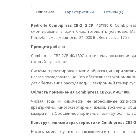
Описание
Характеристики
Отзывы (0)
Pedrollo Combipress CB-2 2 CP 40/180 C
. Combipres
смонтированы в один блок, готовый к установке. Мак
Потребляемая мощность: 2*4000 Вт. Вес насоса: 175 кг
Принцип работы
Combipress CB2-2CP 40/180C это системы повышения да
готовый к установке.
Система спроектирована таким образом, что при увели
насоса последовательно. Это обеспечивает экономию эн
для обеспечения расхода воды. Электронный контур пул
Область применения Combipress CB2-2CP 40/180C
Чистая воды и химически не агрессивные жидкос
предприятий, многоквартирных домов, гостиниц, об
казарм и т.п. Орошение: спортивные поля (футбол, гольф 
Конструктивные характеристики Combipress CB2-2
Насосы комплектуются всасывающими и нагне татель