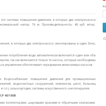
Ко
s это системы повышения давления, в которых два электронасоса
ксимальный напор: 76 м. Производительность: 48 куб. м/час.
ления, в которых два электронасоса смонтированы в один блок,
чении потребления воды автоматически включается один или оба
ергии, так как включаются только те насосы, которые необходимы
ьта управления обеспечивает чередование включаемых насосов.
ти. Водоснабжение: повышение давления для промышленных
щежитий, водоочистных сооружений, кемпингов, школ, больниц
и т.п.), сельхозугодия, системы искусственного снегопокрытия.
CP 40/180B
ными коллекторами, шаровыми кранами и обратными клапанами.