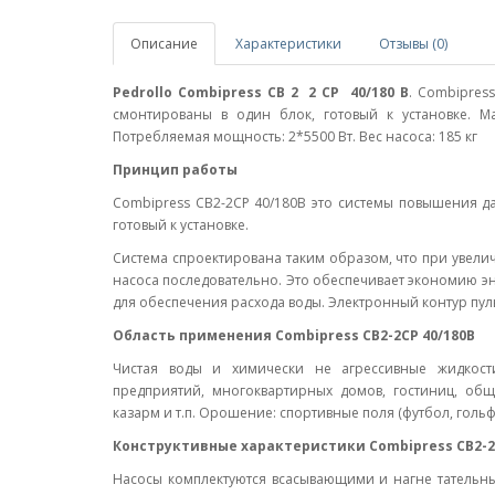
Описание
Характеристики
Отзывы (0)
Pedrollo Combipress CB 2 2 CP 40/180 B
. Combipres
смонтированы в один блок, готовый к установке. Ма
Потребляемая мощность: 2*5500 Вт. Вес насоса: 185 кг
Принцип работы
Combipress CB2-2CP 40/180B это системы повышения да
готовый к установке.
Система спроектирована таким образом, что при увели
насоса последовательно. Это обеспечивает экономию эн
для обеспечения расхода воды. Электронный контур пул
Область применения Combipress CB2-2CP 40/180B
Чистая воды и химически не агрессивные жидкос
предприятий, многоквартирных домов, гостиниц, об
казарм и т.п. Орошение: спортивные поля (футбол, гольф 
Конструктивные характеристики Combipress CB2-2
Насосы комплектуются всасывающими и нагне татель