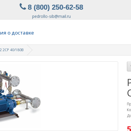
8 (800) 250-62-58
pedrollo-sib@mail.ru
я о доставке
2 2CP 40/180B
П
Ко
До
5