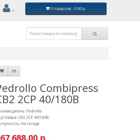
0 товар(ов) - 0.00 р.
Pedrollo Combipress
CB2 2CP 40/180B
роизводитель:
Pedrollo
д товара: CB2 2CP 40/180B
ступность: На складе
67 688.00 р.