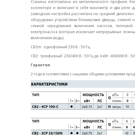
Станина изготовлена из металлического профиля. К
коллекторе и включают в себя манометр и два реле д
(заводская настройка рассчитана на средний диапазон 
оборудован устройством блокировки дверцы, схемой н
схемой чередования включения насосов, тепловой
электронасоса (которая исключает непрерывные ложны
включениях воды).
CB2m: однофазный 230 В - 50 Гц.
CB2: трехфазный 230/400 В - 50 Гц до 4 кВт. 400/690 В - 50 
Гарантия
2 года в соответствии с нашими общими условиями про