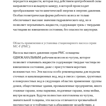
передается жидкости, которая под действием центробежной силы
направляется в кольцевую камеру, в которой происходит
преобразование части кинетической энергии в энергию давления.
Особая геометрическая форма рабочего колеса не только
обеспечивает высокие значения гидравлического кпд, но и
позволяет перекачивать жидкости, содержащие грязь с твердыми
частицами во взвешенном состоянии, без опасности закупорки.
Область применения и установка стационарного насоса серии
MC-F (PMC):
Насосы высокого давления серии РМС оснащены
ОДНОКАНАЛЬНЫМ рабочим колесом из чугуна, которое
позволяет откачивать жидкости содержащие твердые частицы во
взвешенном состоянии, даже с присутствием коротких
волокнистых тел. Эти насосы особо рекомендованы для подъема
сточных и канализационных вод, вод в смеси с грязью, грунтовых
и поверхностных вод в следующих областях применения: группы
домов, общественные здания, промышленные предприятия, много
этажные гаражи, зоны парковки, подземные гаражи, зоны мойки,
внутри колодцев. Будучи полностью изготовлены из чугуна,
значительной толщины, эти насосы отличаются чрезвычайной
прочностью и устойчивостью к абразивному воздействию, а