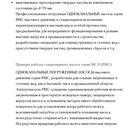
максимальное прохождение твердых частиц во взвешенном
состоянии до d=70 мм
Профессиональные погружные ОДНОКАНАЛЬНЫЕ насосы серии
PMC высокого давления, в стационарном исполнении
характеризующиеся высоким кпд и особой прочностью,
предназначены для непрерывного функционирования в режиме
высоких нагрузок в промышленности и строительстве,
разработанны специально для откачки грязевых и сточных вод с
присутствием твердых частиц, промышленных сбросов и т.д.
Принцип работы стационарного насоса серии MC-F (PMC):
ОДНОКАНАЛЬНЫЕ ПОГРУЖЕННЫЕ НАСОСЫ высокого
давления серии РМС, разработаны для откачки загрязненных и
сточных вод, как в бытовой, так и в промышленной области.
Электронасосы РМС оснащены одноканальным рабочим колесом,
заключенным в просторную кольцевую камеру, защищенную
корпусом насоса и основанием, которое имеет обработанную
поверхность для установления зазора рабочего колеса;
всасывающий патрубок установленый в основании насоса,
непосредстенно соприкасается с накачиваемой жидкостью.
Посредством вращения рабочего колеса кинетическая энергия