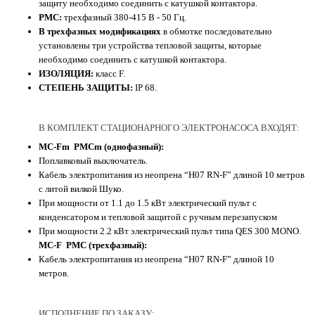
защиту необходимо соединить с катушкой контактора.
PMC:
трехфазный 380-415 В - 50 Гц.
В трехфазных модификациях
в обмотке последовательно
установлены три устройства тепловой защиты, которые
необходимо соединить с катушкой контактора.
ИЗОЛЯЦИЯ:
класс F.
СТЕПЕНЬ ЗАЩИТЫ:
IP 68.
В КОМПЛЕКТ СТАЦИОНАРНОГО ЭЛЕКТРОНАСОСА ВХОДЯТ:
MC-Fm PMCm (однофазный):
Поплавковый выключатель.
Кабель электропитания из неопрена “H07 RN-F” длиной 10 метров
с литой вилкой Шуко.
При мощности от 1.1 до 1.5 кВт электрический пульт с
конденсатором и тепловой защитой с ручным перезапуском
При мощности 2.2 кВт электрический пульт типа QES 300 MONO.
MC-F PMC (трехфазный):
Кабель электропитания из неопрена “H07 RN-F” длиной 10
метров.
ИСПОЛНЕНИЕ ПО ЗАКАЗУ: