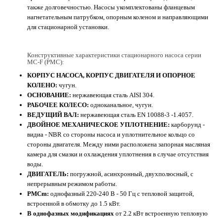
также долговечностью. Насосы укомплектованы фланцевым
нагнетательным патрубком, опорным коленом и направляющими
для стационарной установки.
Конструктивные характеристики стационарного насоса серии
MC-F (PMC):
КОРПУС НАСОСА, КОРПУС ДВИГАТЕЛЯ И ОПОРНОЕ
КОЛЕНО:
чугун.
ОСНОВАНИЕ:
нержавеющая сталь AISI 304.
РАБОЧЕЕ КОЛЕСО:
одноканальное, чугун.
ВЕДУЩИЙ ВАЛ:
нержавеющая сталь EN 10088-3 -1.4057.
ДВОЙНОЕ МЕХАНИЧЕСКОЕ УПЛОТНЕНИЕ:
карборунд -
видиа - NBR со стороны насоса и уплотнительное кольцо со
стороны двигателя. Между ними расположена запорная масляная
камера для смазки и охлаждения уплотнения в случае отсутствия
воды.
ДВИГАТЕЛЬ:
погружной, асинхронный, двухполюсный, с
непрерывным режимом работы.
PMCm:
однофазный 220-240 В - 50 Гц с тепловой защитой,
встроенной в обмотку до 1.5 кВт.
В однофазных модификациях
от 2.2 кВт встроенную тепловую