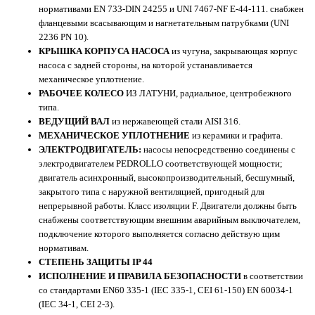
нормативами EN 733-DIN 24255 и UNI 7467-NF Е-44-111. снабжен
фланцевыми всасывающим и нагнетательным патрубками (UNI
2236 PN 10).
КРЫШКА КОРПУСА НАСОСА
из чугуна, закрывающая корпус
насоса с задней стороны, на которой устанавливается
механическое уплотнение.
РАБОЧЕЕ КОЛЕСО
ИЗ ЛАТУНИ, радиальное, центробежного
типа.
ВЕДУЩИЙ ВАЛ
из нержавеющей стали AISI 316.
МЕХАНИЧЕСКОЕ УПЛОТНЕНИЕ
из керамики и графита.
ЭЛЕКТРОДВИГАТЕЛЬ:
насосы непосредственно соединены с
электродвигателем PEDROLLO соответствующей мощности;
двигатель асинхронный, высокопроизводительный, бесшумный,
закрытого типа с наружной вентиляцией, пригодный для
непрерывной работы. Класс изоляции F. Двигатели должны быть
снабжены соответствующим внешним аварийным выключателем,
подключение которого выполняется согласно действую щим
нормативам.
СТЕПЕНЬ ЗАЩИТЫ IP 44
ИСПОЛНЕНИЕ И ПРАВИЛА БЕЗОПАСНОСТИ
в соответствии
со стандартами EN60 335-1 (IEC 335-1, CEI 61-150) EN 60034-1
(IEC 34-1, CEI 2-3).