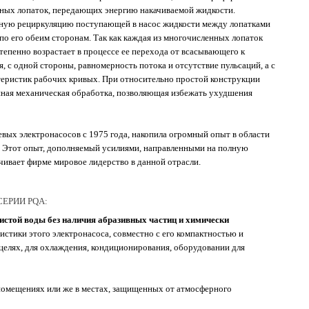
ьных лопаток, передающих энергию накачиваемой жидкости.
ьную рециркуляцию поступающей в насос жидкости между лопатками
по его обеим сторонам. Так как каждая из многочисленных лопаток
степенно возрастает в процессе ее перехода от всасывающего к
, с одной стороны, равномерность потока и отсутствие пульсаций, а с
ктеристик рабочих кривых. При относительно простой конструкции
нная механическая обработка, позволяющая избежать ухудшения
ых электронасосов с 1975 года, накопила огромный опыт в области
 Этот опыт, дополняемый усилиями, направленными на полную
ивает фирме мировое лидерство в данной отрасли.
ЕРИИ PQA:
чистой воды без наличия абразивных частиц и химически
стики этого электронасоса, совместно с его компактностью и
елях, для охлаждения, кондиционирования, оборудовании для
помещениях или же в местах, защищенных от атмосферного