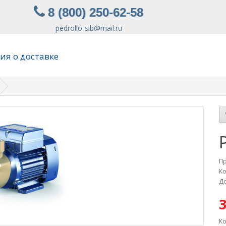
8 (800) 250-62-58
pedrollo-sib@mail.ru
я о доставке
П
Ко
До
3
Ко