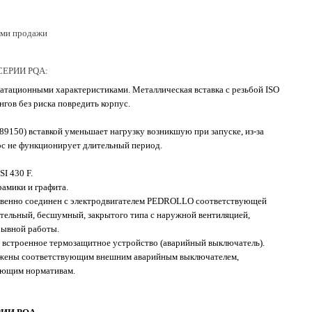
ями продажи
ЕРИИ PQA:
атационными характеристиками. Металлическая вставка с резьбой ISO
гов без риска повредить корпус.
89150) вставкой уменьшает нагрузку возникшую при запуске, из-за
сос не функционирует длительный период.
I 430 F.
рамики и графита.
твенно соединен с электродвигателем PEDROLLO соответствующей
тельный, бесшумный, закрытого типа с наружной вентиляцией,
рывной работы.
встроенное термозащитное устройство (аварийный выключатель).
жены соответствующим внешним аварийным выключателем,
ующим нормативам.