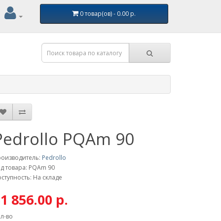
0 товар(ов) - 0.00 р.
Pedrollo PQAm 90
роизводитель:
Pedrollo
д товара: PQAm 90
ступность: На складе
1 856.00 р.
л-во