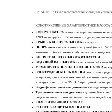
ГАРАНТИЯ 2 ГОДА в соответствии с общими услови
КОНСТРУКТИВНЫЕ ХАРАКТЕРИСТИКИ НАСОСА С
КОРПУС НАСОСА
технополимер с высокими эксплу
228/1 на патрубках обеспечивает подсоединение шлан
КРЫШКА КОРПУСА НАСОСА
из латуни.
ОПОРА насоса
из алюминия с латунной (патент № 12
возможного блокирования рабочего колеса, когда на
РАБОЧЕЕ КОЛЕСО НАСОСА ИЗ ЛАТУНИ.
ВЕДУЩИЙ ВАЛ НАСОСА
из нержавеющей стали AIS
МЕХАНИЧЕСКОЕ УПЛОТНЕНИЕ НАСОСА
из ке
ЭЛЕКТРОДВИГАТЕЛЬ НАСОСА:
насос непосредс
мощности; двигатель асинхронный, высокопроизводи
конструктивного типа "IM D3", пригодный для непре
В однофазных насосных двигателях
предусмотрено 
Трехфазные насосные двигатели
должны быть снаб
подключение которого выполняется согласно действ
КЛАСС ИЗОЛЯЦИИ НАСОСА В.
СТЕПЕНЬ ЗАЩИТЫ НАСОСА IP 44.