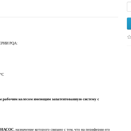
РИИ PQA:
0°C
м рабочим колесом имеющим запатентованную систему с
РОНАСОС
, назначение которого связано с тем, что на периферии его