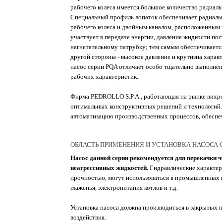
рабочего колеса имеется большое количество радиал
Специальный профиль лопаток обеспечивает радиал
рабочего колеса и двойным каналом, расположенным 
участвует в передаче энергии, давление жидкости по
нагнетательному патрубку; тем самым обеспечивается
другой стороны - высокое давление и крутизна хара
насос серии PQA отличает особо тщательно выполне
рабочих характеристик.
Фирма PEDROLLO S.P.A., работающая на рынке вихрев
оптимальных конструктивных решений и технологий.
автоматизацию производственных процессов, обеспеч
ОБЛАСТЬ ПРИМЕНЕНИЯ И УСТАНОВКА НАСОСА С
Насос данной серии рекомендуется для перекачки 
неагрессивных жидкостей.
Гидравлические характери
прочностью, могут использоваться в промышленных ц
глаженья, электропитания котлов и т.д.
Установка насоса должна производиться в закрытых 
воздействия.