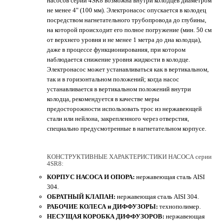
насосов серии 4SR8 возможна внутри колодцев диаметром
не менее 4" (100 мм). Электронасос опускается в колодец
посредством нагнетательного трубопровода до глубины,
на которой происходит его полное погружение (мин. 50 см
от верхнего уровня и не менее 1 метра до дна колодца),
даже в процессе функционирования, при котором
наблюдается снижение уровня жидкости в колодце.
Электронасос может устанавливаться как в вертикальном,
так и в горизонтальном положений; когда насос
устанавливается в вертикальном положений внутри
колодца, рекомендуется в качестве меры
предосторожности использовать трос из нержавеющей
стали или нейлона, закрепленного через отверстия,
специально предусмотренные в нагнетательном корпусе.
КОНСТРУКТИВНЫЕ ХАРАКТЕРИСТИКИ НАСОСА серии
4SR8:
КОРПУС НАСОСА И ОПОРА:
нержавеющая сталь AISI
304.
ОБРАТНЫЙ КЛАПАН:
нержавеющая сталь AISI 304.
РАБОЧИЕ КОЛЕСА и ДИФФУЗОРЫ:
технополимер.
НЕСУЩАЯ КОРОБКА ДИФФУЗОРОВ:
нержавеющая