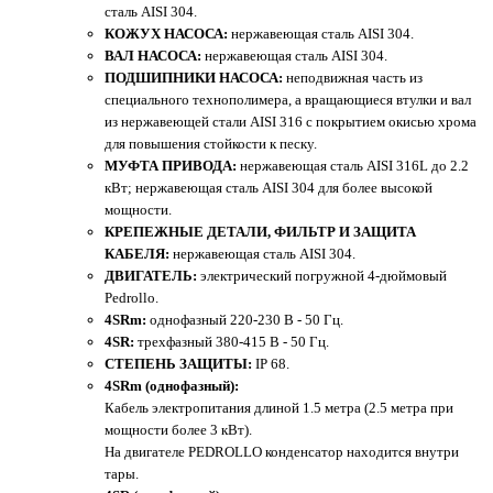
сталь AISI 304.
КОЖУХ НАСОСА:
нержавеющая сталь AISI 304.
ВАЛ НАСОСА:
нержавеющая сталь AISI 304.
ПОДШИПНИКИ НАСОСА:
неподвижная часть из
специального технополимера, а вращающиеся втулки и вал
из нержавеющей стали AISI 316 с покрытием окисью хрома
для повышения стойкости к песку.
МУФТА ПРИВОДА:
нержавеющая сталь AISI 316L до 2.2
кВт; нержавеющая сталь AISI 304 для более высокой
мощности.
КРЕПЕЖНЫЕ ДЕТАЛИ, ФИЛЬТР И ЗАЩИТА
КАБЕЛЯ:
нержавеющая сталь AISI 304.
ДВИГАТЕЛЬ:
электрический погружной 4-дюймовый
Pedrollo.
4SRm:
однофазный 220-230 В - 50 Гц.
4SR:
трехфазный 380-415 В - 50 Гц.
СТЕПЕНЬ ЗАЩИТЫ:
IP 68.
4SRm (однофазный):
Кабель электропитания длиной 1.5 метра (2.5 метра при
мощности более 3 кВт).
На двигателе PEDROLLO конденсатор находится внутри
тары.