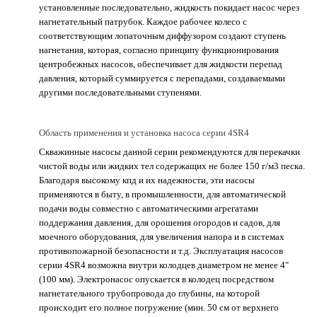
установленные последовательно, жидкость покидает насос через
нагнетательный патрубок. Каждое рабочее колесо с
соответствующим лопаточным диффузором создают ступень
нагнетания, которая, согласно принципу функционирования
центробежных насосов, обеспечивает для жидкости перепад
давления, который суммируется с перепадами, создаваемыми
другими последовательными ступенями.
Область применения и установка насоса серии 4SR4
Скважинные насосы данной серии рекомендуются для перекачки
чистой воды или жидких тел содержащих не более 150 г/м3 песка.
Благодаря высокому кпд и их надежности, эти насосы
применяются в быту, в промышленности, для автоматической
подачи воды совместно с автоматическими агрегатами
поддержания давления, для орошения огородов и садов, для
моечного оборудования, для увеличения напора и в системах
противопожарной безопасности и т.д. Эксплуатация насосов
серии 4SR4 возможна внутри колодцев диаметром не менее 4"
(100 мм). Электронасос опускается в колодец посредством
нагнетательного трубопровода до глубины, на которой
происходит его полное погружение (мин. 50 см от верхнего