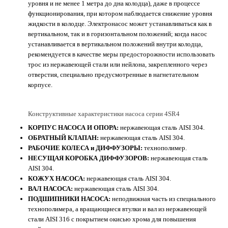
уровня и не менее 1 метра до дна колодца), даже в процессе
функционирования, при котором наблюдается снижение уровня
жидкости в колодце. Электронасос может устанавливаться как в
вертикальном, так и в горизонтальном положений; когда насос
устанавливается в вертикальном положений внутри колодца,
рекомендуется в качестве меры предосторожности использовать
трос из нержавеющей стали или нейлона, закрепленного через
отверстия, специально предусмотренные в нагнетательном
корпусе.
Конструктивные характеристики насоса серии 4SR4
КОРПУС НАСОСА И ОПОРА:
нержавеющая сталь AISI 304.
ОБРАТНЫЙ КЛАПАН:
нержавеющая сталь AISI 304.
РАБОЧИЕ КОЛЕСА и ДИФФУЗОРЫ:
технополимер.
НЕСУЩАЯ КОРОБКА ДИФФУЗОРОВ:
нержавеющая сталь
AISI 304.
КОЖУХ НАСОСА:
нержавеющая сталь AISI 304.
ВАЛ НАСОСА:
нержавеющая сталь AISI 304.
ПОДШИПНИКИ НАСОСА:
неподвижная часть из специального
технополимера, а вращающиеся втулки и вал из нержавеющей
стали AISI 316 с покрытием окисью хрома для повышения