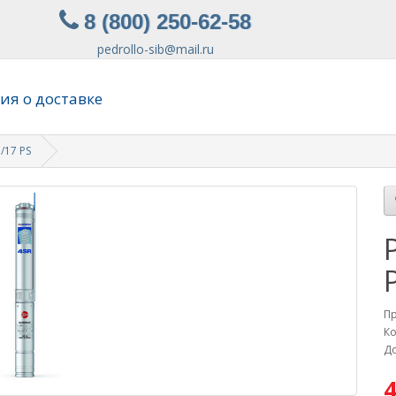
8 (800) 250-62-58
pedrollo-sib@mail.ru
я о доставке
/17 PS
П
Ко
До
4