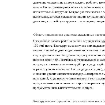
движение жидкости на выходе каждого рабочего кол
колеса. После прохождения через все рабочие колеса
нагнетательный патрубок. Каждое рабочее колесо с
нагнетания, которая, согласно принципу функционир
давления, который суммируется с перепадами, созд
Область применения и установка скважинных насосов
Скважинные насосы pedrollo данной серии рекоменду
150 г/м3 песка. Благодаря высокому кпд и их надежн
автоматической подачи воды совместно с автоматиче
садов, для моечного оборудования, для увеличения н
насосов серии 4SR1 возможна внутри колодцев диамет
посредством нагнетательного трубопровода до глубин
верхнего уровня и не менее 1 метра до дна колодца)
снижение уровня жидкости в колодце. Электронасос м
положений; когда насос устанавливается в вертикаль
предосторожности использовать трос из нержавеющей 
предусмотренные в нагнетательном корпусе.
Конструктивные характеристики скважинных насосов 