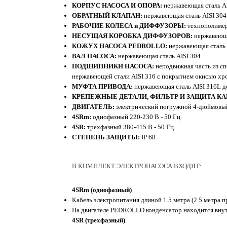
КОРПУС НАСОСА И ОПОРА:
нержавеющая сталь AI
ОБРАТНЫЙ КЛАПАН:
нержавеющая сталь AISI 304
РАБОЧИЕ КОЛЕСА и ДИФФУЗОРЫ:
технополимер
НЕСУЩАЯ КОРОБКА ДИФФУЗОРОВ:
нержавеюща
КОЖУХ НАСОСА PEDROLLO:
нержавеющая сталь 
ВАЛ НАСОСА:
нержавеющая сталь AISI 304.
ПОДШИПНИКИ НАСОСА:
неподвижная часть из сп
нержавеющей стали AISI 316 с покрытием окисью хро
МУФТА ПРИВОДА:
нержавеющая сталь AISI 316L до
КРЕПЕЖНЫЕ ДЕТАЛИ, ФИЛЬТР И ЗАЩИТА КА
ДВИГАТЕЛЬ:
электрический погружной 4-дюймовый 
4SRm:
однофазный 220-230 В - 50 Гц.
4SR:
трехфазный 380-415 В - 50 Гц.
СТЕПЕНЬ ЗАЩИТЫ:
IP 68.
В КОМПЛЕКТ ЭЛЕКТРОНАСОСА ВХОДЯТ:
4SRm (однофазный)
Кабель электропитания длиной 1.5 метра (2.5 метра п
На двигателе PEDROLLO конденсатор находится вну
4SR (трехфазный)