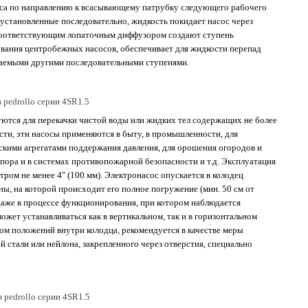
еса по направлению к всасывающему патрубку следующего рабочего
, установленные последовательно, жидкость покидает насос через
 соответствующим лопаточным диффузором создают ступень
ования центробежных насосов, обеспечивает для жидкости перепад
аваемыми другими последовательными ступенями.
 pedrollo серии 4SR1.5
ются для перекачки чистой воды или жидких тел содержащих не более
ости, эти насосы применяются в быту, в промышленности, для
скими агрегатами поддержания давления, для орошения огородов и
апора и в системах противопожарной безопасности и т.д. Эксплуатация
ром не менее 4" (100 мм). Электронасос опускается в колодец
ы, на которой происходит его полное погружение (мин. 50 см от
, даже в процессе функционирования, при котором наблюдается
ожет устанавливаться как в вертикальном, так и в горизонтальном
ном положений внутри колодца, рекомендуется в качестве меры
стали или нейлона, закрепленного через отверстия, специально
pedrollo серии 4SR1.5