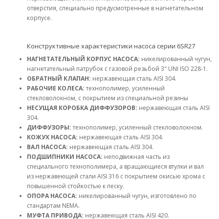
отверстия, специально предусмотренные в нагнетательном
корпусе.
Конструктивные характеристики насоса серии 6SR27
НАГНЕТАТЕЛЬНЫЙ КОРПУС НАСОСА:
никелированный чугун,
нагнетательный патрубок с газовой резьбой 3" UNI ISO 228-1.
ОБРАТНЫЙ КЛАПАН:
нержавеющая сталь AISI 304.
РАБОЧИЕ КОЛЕСА:
технополимер, усиленный
стекловолокном, с покрытием из специальной резины
НЕСУЩАЯ КОРОБКА ДИФФУЗОРОВ:
нержавеющая сталь AISI
304.
ДИФФУЗОРЫ:
технополимер, усиленный стекловолокном.
КОЖУХ НАСОСА:
нержавеющая сталь AISI 304.
ВАЛ НАСОСА:
нержавеющая сталь AISI 304.
ПОДШИПНИКИ НАСОСА:
неподвижная часть из
специального технополимера, а вращающиеся втулки и вал
из нержавеющей стали AISI 316 с покрытием окисью хрома с
повышенной стойкостью к песку.
ОПОРА НАСОСА:
никелированный чугун, изготовлено по
стандартам NEMA.
МУФТА ПРИВОДА:
нержавеющая сталь AISI 420.