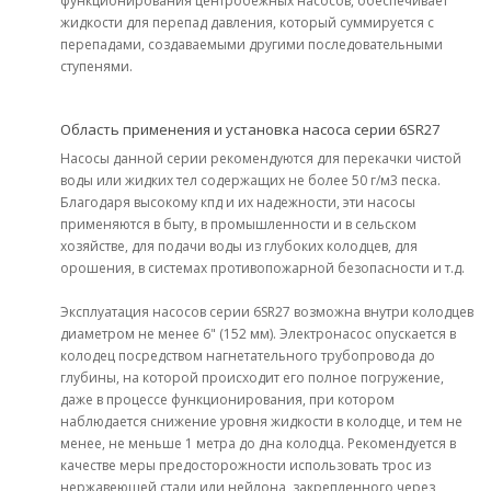
функционирования центробежных насосов, обеспечивает
жидкости для перепад давления, который суммируется с
перепадами, создаваемыми другими последовательными
ступенями.
Область применения и установка насоса серии 6SR27
Насосы данной серии рекомендуются для перекачки чистой
воды или жидких тел содержащих не более 50 г/м3 песка.
Благодаря высокому кпд и их надежности, эти насосы
применяются в быту, в промышленности и в сельском
хозяйстве, для подачи воды из глубоких колодцев, для
орошения, в системах противопожарной безопасности и т.д.
Эксплуатация насосов серии 6SR27 возможна внутри колодцев
диаметром не менее 6" (152 мм). Электронасос опускается в
колодец посредством нагнетательного трубопровода до
глубины, на которой происходит его полное погружение,
даже в процессе функционирования, при котором
наблюдается снижение уровня жидкости в колодце, и тем не
менее, не меньше 1 метра до дна колодца. Рекомендуется в
качестве меры предосторожности использовать трос из
нержавеющей стали или нейлона, закрепленного через