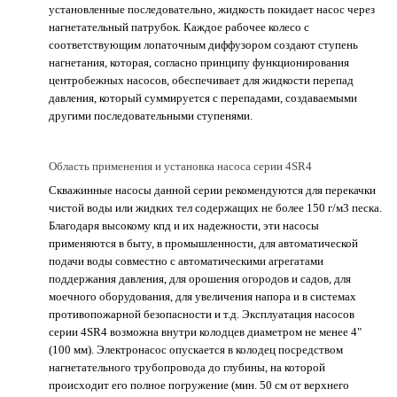
установленные последовательно, жидкость покидает насос через
нагнетательный патрубок. Каждое рабочее колесо с
соответствующим лопаточным диффузором создают ступень
нагнетания, которая, согласно принципу функционирования
центробежных насосов, обеспечивает для жидкости перепад
давления, который суммируется с перепадами, создаваемыми
другими последовательными ступенями.
Область применения и установка насоса серии 4SR4
Скважинные насосы данной серии рекомендуются для перекачки
чистой воды или жидких тел содержащих не более 150 г/м3 песка.
Благодаря высокому кпд и их надежности, эти насосы
применяются в быту, в промышленности, для автоматической
подачи воды совместно с автоматическими агрегатами
поддержания давления, для орошения огородов и садов, для
моечного оборудования, для увеличения напора и в системах
противопожарной безопасности и т.д. Эксплуатация насосов
серии 4SR4 возможна внутри колодцев диаметром не менее 4"
(100 мм). Электронасос опускается в колодец посредством
нагнетательного трубопровода до глубины, на которой
происходит его полное погружение (мин. 50 см от верхнего