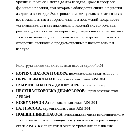
уровня и не менее 1 метра до дна колодца), даже в процессе
функционирования, при котором наблюдается снижение уровня
жидкости в колодце. Электронасос может устанавливаться как в
вертикальном, так и в горизонтальном положений; когда насос
устанавливается в вертикальном положений внутри колодца,
рекомендуется в качестве меры предосторожности использовать
трос из нержавеющей стали или нейлона, закрепленного через
отверстия, специально предусмотренные в нагнетательном
корпусе.
Конструктивные характеристики насоса серии 4SR4
КОРПУС НАСОСА И ОПОРА:
нержавеющая сталь AISI 304.
ОБРАТНЫЙ КЛАПАН:
нержавеющая сталь AISI 304.
РАБОЧИЕ КОЛЕСА и ДИФФУЗОРЫ:
технополимер.
НЕСУЩАЯ КОРОБКА ДИФФУЗОРОВ:
нержавеющая сталь
AISI 304.
КОЖУХ НАСОСА:
нержавеющая сталь AISI 304.
ВАЛ НАСОСА:
нержавеющая сталь AISI 304.
ПОДШИПНИКИ НАСОСА:
неподвижная часть из специального
технополимера, а вращающиеся втулки и вал из нержавеющей
стали AISI 316 с покрытием окисью хрома для повышения