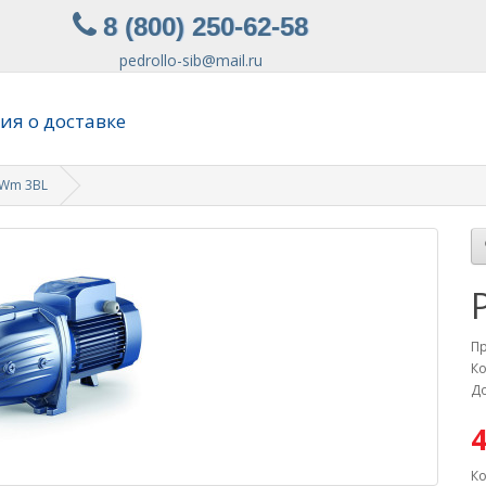
8 (800) 250-62-58
pedrollo-sib@mail.ru
я о доставке
SWm 3BL
П
Ко
До
4
Ко