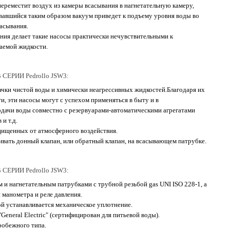
переместит воздух из камеры всасывания в нагнетательную камеру,
вавшийся таким образом вакуум приведет к подъему уровня воды во
асывания.
ия делает такие насосы практически нечувствительными к
ваемой жидкости.
РИИ Pedrollo JSW3:
ачки чистой воды и химически неагрессивных жидкостей.Благодаря их
и, эти насосы могут с успехом применяться в быту и в
одачи воды совместно с резервуарами-автоматическими агрегатами
и т.д.
ащищенных от атмосферного воздействия.
ивать донный клапан, или обратный клапан, на всасывающем патрубке.
РИИ Pedrollo JSW3:
 и нагнетательным патрубками с трубной резьбой gas UNI ISO 228-1, а
 манометра и реле давления.
ой устанавливается механическое уплотнение.
eneral Electric" (сертифицирован для питьевой воды).
обежного типа.