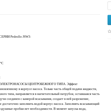
ИИ Pedrollo JSW3:
0°C
:
Е ЭЛЕКТРОНАСОСЫ ЦЕНТРОБЕЖНОГО ТИПА. Эффект
ановленному в корпусе насоса. Только часть общей подачи жидкости,
ого типа, направляется в нагнетательный патрубок; оставшаяся часть
учи соединен с камерой всасывания, создает в ней разрежение,
е достаточно заполнить водой корпус насоса. Заполнять всасывающий
здушные пробки нет необходимости. В момент запуска вода,