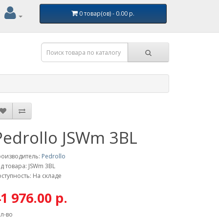
0 товар(ов) - 0.00 р.
Pedrollo JSWm 3BL
роизводитель:
Pedrollo
д товара: JSWm 3BL
ступность: На складе
1 976.00 р.
л-во