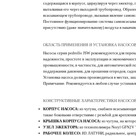
содержащаяся в корпусе, циркулируя через эжектор, 
выталкивая его через выходной трубопровод. Образо
всасывающем трубопроводе, вызывая явление самовс
Постоянное функционирование системы самовсасыван
присутствию (даже значительному) воздуха в накачи
ОБЛАСТЬ ПРИМЕНЕНИЯ И УСТАНОВКА НАСОСОВ СЕ
Насосы серии pedrollo JSW рекомендуются для перек
надежности, простоте в эксплуатации и экономичност
промышленности, в частности, для автоматической п
поддержания давления, для орошения огородов, садов 
Установка насоса должна производиться в местах, з
Примечание. Рекомендуется в любом случае устанавл
КОНСТРУКТИВНЫЕ ХАРАКТЕРИСТИКИ НАСОСОВ СЕ
КОРПУС НАСОСА:
из чугуна, снабжен всасывающим
также боковыми отверстиями с резьбой для крепления
КРЫШКА КОРПУСА НАСОСА:
из чугуна, на котор
УЗЕЛ ЭЖЕКТОРА:
из технополимера Noryl GFN2V "G
РАБОЧЕЕ КОЛЕСО:
ИЗ ЛАТУНИ, радиальное, центр