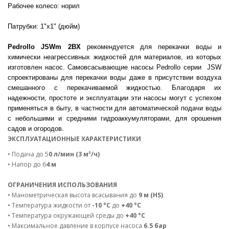
Рабочее колесо: норил
Патрубки: 1"х1" (дюйм)
Pedrollo JSWm 2BX
рекомендуется для перекачки воды и
химически неагрессивных жидкостей для материалов, из которых
изготовлен насос. Самовсасывающие насосы Pedrollo серии JSW
спроектированы для перекачки воды даже в присутствии воздуха
смешанного с перекачиваемой жидкостью. Благодаря их
надежности, простоте и эксплуатации эти насосы могут с успехом
применяться в быту, в частности для автоматической подачи воды
с небольшими и средними гидроаккумуляторами, для орошения
садов и огородов.
ЭКСПЛУАТАЦИОННЫЕ ХАРАКТЕРИСТИКИ
• Подача до 5
0 л/мин (3 м³/ч)
• Напор до 6
4 м
ОГРАНИЧЕНИЯ ИСПОЛЬЗОВАНИЯ
• Манометрическая высота всасывания до
9 м (HS)
• Температура жидкости от
-10 °C
до
+40 °C
• Температура окружающей среды до
+40 °C
• Максимальное давление в корпусе насоса
6.5 бар