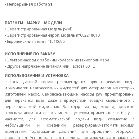
• Непрерывная работа
S1
ПАТЕНТЫ - МАРКИ - МОДЕЛИ
• Зарегистрированная модель JSW®
• Зарегистрированная европ. модель n°002218610
• Европейский патент n°1510696
ИСПОЛНЕНИЕ ПО ЗАКАЗУ
• Электронасосы с рабочим колесом из технополимера
• Другое напряжение питания или частота 60 Гц
ИСПОЛЬЗОВАНИЕ И УСТАНОВКА
Насосы данной серии рекомендуются для перекачки воды
и химически неагрессивных жидкостей для материалов, из которых
изготовлен насос. Самовсасывающие насосы JSW проектированы
для перекачки воды даже в присутствии воздуха смешанного с
перекачиваемой жидкостью. Благодаря их надежности, простоте
в эксплуатации эти насосы могут с успехом применяться в быту, в
частности, для автоматической подачи воды совместно с
небольшими и средними резервуарами-автоматическими
агрегатами поддержания давления, для орошения огородов,
садов и т.д. Установка насоса должна производиться в закрытых