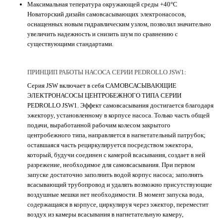
Максимальная тепература окружающей среды +40°C
Новаторский дизайн самовсасывающих электронасосов,
оснащенных новым гидравлическим узлом, позволил значительно
увеличить надежность и снизить шум по сравнению с
существующими стандартами.
ПРИНЦИП РАБОТЫ НАСОСА СЕРИИ PEDROLLO JSW1:
Серия JSW включает в себя САМОВСАСЫВАЮЩИЕ
ЭЛЕКТРОНАСОСЫ ЦЕНТРОБЕЖНОГО ТИПА СЕРИИ
PEDROLLO JSW1. Эффект самовсасывания достигается благодаря
эжектору, установленному в корпусе насоса. Только часть общей
подачи, выработанной рабочим колесом закрытого
центробежного типа, направляется в нагнетательный патрубок;
оставшаяся часть рециркулируется посредством эжектора,
который, будучи соединен с камерой всасывания, создает в ней
разрежение, необходимое для самовсасывания. При первом
запуске достаточно заполнить водой корпус насоса; заполнять
всасывающий трубопровод и удалять возможно присутствующие
воздушные мешки нет необходимости. В момент запуска вода,
содержащаяся в корпусе, циркулируя через эжектор, переместит
воздух из камеры всасывания в нагнетательную камеру,