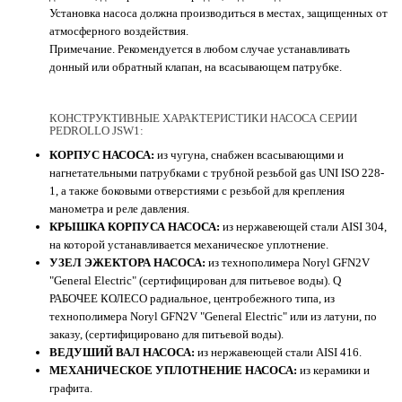
Установка насоса должна производиться в местах, защищенных от
атмосферного воздействия.
Примечание. Рекомендуется в любом случае устанавливать
донный или обратный клапан, на всасывающем патрубке.
КОНСТРУКТИВНЫЕ ХАРАКТЕРИСТИКИ НАСОСА СЕРИИ
PEDROLLO JSW1:
КОРПУС НАСОСА:
из чугуна, снабжен всасывающими и
нагнетательными патрубками с трубной резьбой gas UNI ISO 228-
1, а также боковыми отверстиями с резьбой для крепления
манометра и реле давления.
КРЫШКА КОРПУСА НАСОСА:
из нержавеющей стали AISI 304,
на которой устанавливается механическое уплотнение.
УЗЕЛ ЭЖЕКТОРА НАСОСА:
из технополимера Noryl GFN2V
"General Electric" (сертифицирован для питьевое воды). Q
РАБОЧЕЕ КОЛЕСО радиальное, центробежного типа, из
технополимера Noryl GFN2V "General Electric" или из латуни, по
заказу, (сертифицировано для питьевой воды).
ВЕДУШИЙ ВАЛ НАСОСА:
из нержавеющей стали AISI 416.
МЕХАНИЧЕСКОЕ УПЛОТНЕНИЕ НАСОСА:
из керамики и
графита.