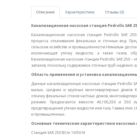
Описание
Характеристики
Отзывы (0)
Канализационная насосная станция Pedrollo SAR 25
Канализационная насосная станция Pedrollo SAR 25
процесса откачивания фекальных и сточных вод. Пр
сельском хозяйстве и промышленности.Немалым достоин
исключающая утечку жидкости, а также газов, об
Канализационная насосная станция Pedrollo SAR 250 – э
запахов, поскольку содержимое сточных труб надежно 
Область применения и установка канализационных 
Данные канализационные насосные станции Pedrollo SA
малых, средних и крупных многоквартирных домов К
откачку фекальных стоков частных домов, многоквартир
режиме. Предлагаются ёмкости 40,100,250 и 550 
предотвращения утечки жидкости или газа. Гамма этих с
и промышленных.
Основные технические характеристики насосных ст
Станция SAR 250 BCm 10/50-N