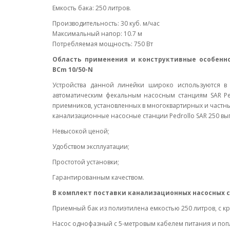
Емкость бака: 250 литров.
Производительность: 30 куб. м/час
Максимальный напор: 10.7 м
Потребляемая мощность: 750 Вт
Область применения и конструктивные особенно
BCm 10/50-N
Устройства данной линейки широко используются в
автоматическим фекальным насосным станциям SAR Ped
приемников, установленных в многоквартирных и частных
канализационные насосные станции Pedrollo SAR 250 вы
Невысокой ценой;
Удобством эксплуатации;
Простотой установки;
Гарантированным качеством.
В комплект поставки канализационных насосных ст
Приемный бак из полиэтилена емкостью 250 литров, с к
Насос однофазный с 5-метровым кабелем питания и поп