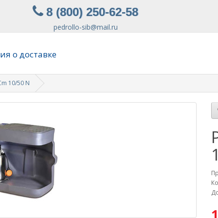
8 (800) 250-62-58
pedrollo-sib@mail.ru
я о доставке
Cm 10/50 N
П
Ко
До
1