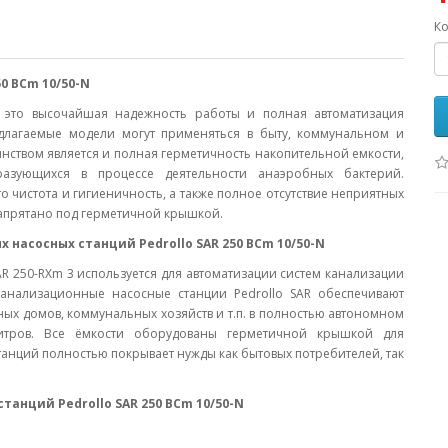
Ко
0 BCm 10/50-N
0 это высочайшая надежность работы и полная автоматизация
едлагаемые модели могут применяться в быту, коммунальном и
ством является и полная герметичность накопительной емкости,
разующихся в процессе деятельности анаэробных бактерий.
то чистота и гигиеничность, а также полное отсутствие неприятных
запрятано под герметичной крышкой.
насосных станций Pedrollo SAR 250 BCm 10/50-N
R 250-RXm 3 используется для автоматизации систем канализации
анализационные насосные станции Pedrollo SAR обеспечивают
ных домов, коммунальных хозяйств и т.п. в полностью автономном
литров. Все ёмкости оборудованы герметичной крышкой для
танций полностью покрывает нужды как бытовых потребителей, так
анций Pedrollo SAR 250 BCm 10/50-N