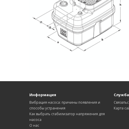
Информация
Служба
Вибрация насоса: причины появления и
Связатьс
способы устранения
Карта са
Как выбрать стабилизатор напряжения для
насоса
О нас