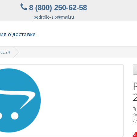
8 (800) 250-62-58
pedrollo-sib@mail.ru
я о доставке
 CL 24
П
Ко
До
4