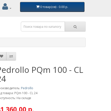
0 товар(ов) - 0.00 р.
Pedrollo PQm 100 - CL
24
роизводитель:
Pedrollo
д товара: PQm 100 - CL 24
ступность: На складе
1 360.00 р.