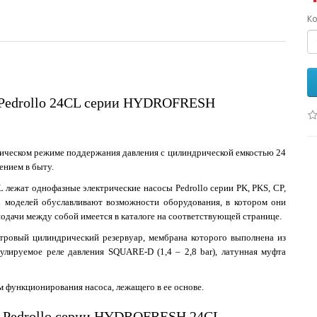
Ко
 Pedrollo 24CL серии HYDROFRESH
тическом режиме поддержания давления с цилиндрической емкостью 24
лением в быту.
 лежат однофазные электрические насосы Pedrollo серии PK, PKS, CP,
х моделей обуславливают возможности оборудования, в котором они
подачи между собой имеется в каталоге на соответствующей странице.
итровый цилиндрический резервуар, мембрана которого выполнена из
гулируемое реле давления SQUARE-D (1,4 – 2,8 bar), латунная муфта
 функционирования насоса, лежащего в ее основе.
й Pedrollo серии HYDROFRESH 24CL