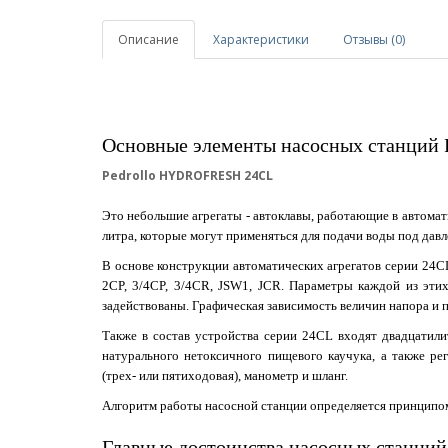
Описание
Характеристики
Отзывы (0)
Основные элементы насосных станций
Pedrollo HYDROFRESH 24CL
Это небольшие агрегаты - автоклавы, работающие в автома
литра, которые могут применяться для подачи воды под дав
В основе конструкции автоматических агрегатов серии 24CL
2CP, 3/4CP, 3/4CR, JSW1, JCR. Параметры каждой из эти
задействованы. Графическая зависимость величин напора и 
Также в состав устройства серии 24CL входят двадцатил
натурального нетоксичного пищевого каучука, а также ре
(трех- или пятиходовая), манометр и шланг.
Алгоритм работы насосной станции определяется принципом
Главные достоинства насосных станци