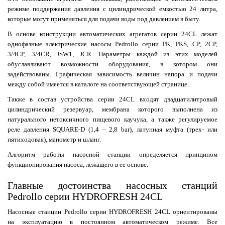
режиме поддержания давления с цилиндрической емкостью 24 литра,
которые могут применяться для подачи воды под давлением в быту.
В основе конструкции автоматических агрегатов серии 24CL лежат
однофазные электрические насосы Pedrollo серии PK, PKS, CP, 2CP,
3/4CP, 3/4CR, JSW1, JCR. Параметры каждой из этих моделей
обуславливают возможности оборудования, в котором они
задействованы. Графическая зависимость величин напора и подачи
между собой имеется в каталоге на соответствующей странице.
Также в состав устройства серии 24CL входят двадцатилитровый
цилиндрический резервуар, мембрана которого выполнена из
натурального нетоксичного пищевого каучука, а также регулируемое
реле давления SQUARE-D (1,4 – 2,8 bar), латунная муфта (трех- или
пятиходовая), манометр и шланг.
Алгоритм работы насосной станции определяется принципом
функционирования насоса, лежащего в ее основе.
Главные достоинства насосных станций
Pedrollo серии HYDROFRESH 24CL
Насосные станции Pedrollo серии HYDROFRESH 24CL ориентированы
на эксплуатацию в постоянном автоматическом режиме. Все