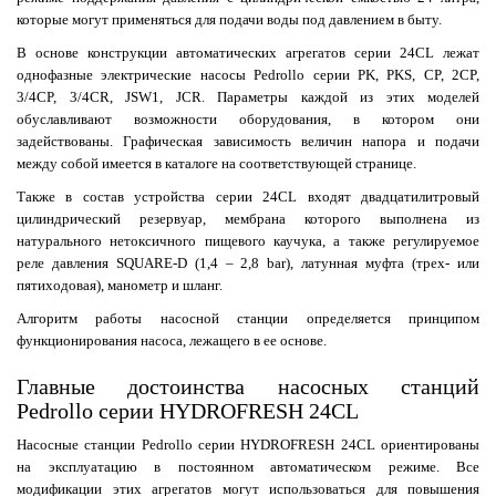
которые могут применяться для подачи воды под давлением в быту.
В основе конструкции автоматических агрегатов серии 24CL лежат
однофазные электрические насосы Pedrollo серии PK, PKS, CP, 2CP,
3/4CP, 3/4CR, JSW1, JCR. Параметры каждой из этих моделей
обуславливают возможности оборудования, в котором они
задействованы. Графическая зависимость величин напора и подачи
между собой имеется в каталоге на соответствующей странице.
Также в состав устройства серии 24CL входят двадцатилитровый
цилиндрический резервуар, мембрана которого выполнена из
натурального нетоксичного пищевого каучука, а также регулируемое
реле давления SQUARE-D (1,4 – 2,8 bar), латунная муфта (трех- или
пятиходовая), манометр и шланг.
Алгоритм работы насосной станции определяется принципом
функционирования насоса, лежащего в ее основе.
Главные достоинства насосных станций
Pedrollo серии HYDROFRESH 24CL
Насосные станции Pedrollo серии HYDROFRESH 24CL ориентированы
на эксплуатацию в постоянном автоматическом режиме. Все
модификации этих агрегатов могут использоваться для повышения