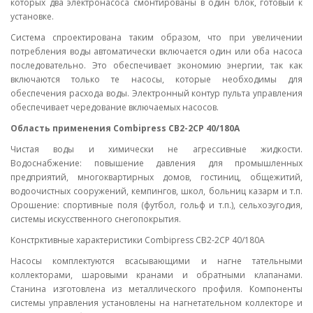
которых два электронасоса смонтированы в один блок, готовый к
установке.
Система спроектирована таким образом, что при увеличении
потребления воды автоматически включается один или оба насоса
последовательно. Это обеспечивает экономию энергии, так как
включаются только те насосы, которые необходимы для
обеспечения расхода воды. Электронный контур пульта управления
обеспечивает чередование включаемых насосов.
Область применения Combipress CB2-2CP 40/180A
Чистая воды и химически не агрессивные жидкости.
Водоснабжение: повышение давления для промышленных
предприятий, многоквартирных домов, гостиниц, общежитий,
водоочистных сооружений, кемпингов, школ, больниц казарм и т.п.
Орошение: спортивные поля (футбол, гольф и т.п.), сельхозугодия,
системы искусственного снегопокрытия.
Констрктивные характеристики Combipress CB2-2CP 40/180A
Насосы комплектуются всасывающими и нагне тательными
коллекторами, шаровыми кранами и обратными клапанами.
Станина изготовлена из металлического профиля. Компоненты
системы управления установлены на нагнетательном коллекторе и