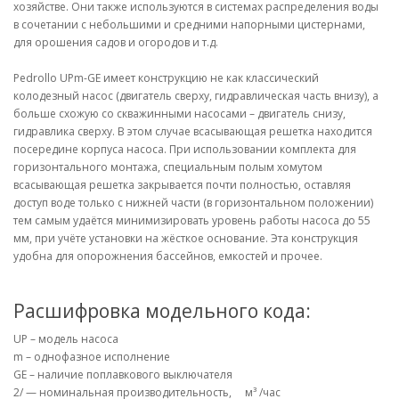
хозяйстве. Они также используются в системах распределения воды
в сочетании с небольшими и средними напорными цистернами,
для орошения садов и огородов и т.д.
Pedrollo UPm-GE имеет конструкцию не как классический
колодезный насос (двигатель сверху, гидравлическая часть внизу), а
больше схожую со скважинными насосами – двигатель снизу,
гидравлика сверху. В этом случае всасывающая решетка находится
посередине корпуса насоса. При использовании комплекта для
горизонтального монтажа, специальным полым хомутом
всасывающая решетка закрывается почти полностью, оставляя
доступ воде только с нижней части (в горизонтальном положении)
тем самым удаётся минимизировать уровень работы насоса до 55
мм, при учёте установки на жёсткое основание. Эта конструкция
удобна для опорожнения бассейнов, емкостей и прочее.
Расшифровка модельного кода:
UP – модель насоса
m – однофазное исполнение
GE – наличие поплавкового выключателя
2/ — номинальная производительность, м³ /час