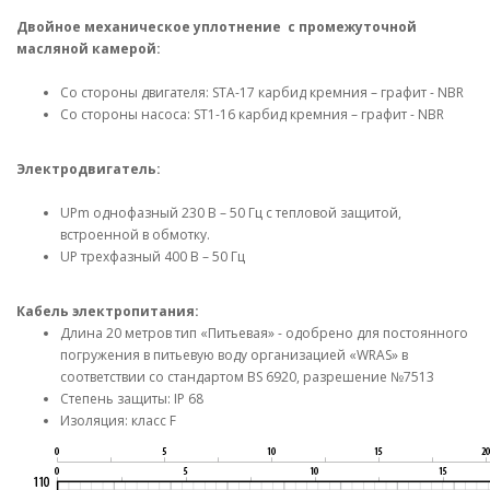
Двойное механическое уплотнение с промежуточной
масляной камерой:
Со стороны двигателя: STA-17 карбид кремния – графит - NBR
Со стороны насоса: ST1-16 карбид кремния – графит - NBR
Электродвигатель:
UPm однофазный 230 В – 50 Гц с тепловой защитой,
встроенной в обмотку.
UP трехфазный 400 В – 50 Гц
Кабель электропитания:
Длина 20 метров тип «Питьевая» - одобрено для постоянного
погружения в питьевую воду организацией «WRAS» в
соответствии со стандартом BS 6920, разрешение №7513
Степень защиты: IP 68
Изоляция: класс F