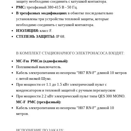
защиту необходимо соединить с катушкой контактора.
PMC:
трехфазный 380-415 В - 50 Гц.
В трехфазных модификациях
в обмотке последовательно
установлены три устройства тепловой защиты, которые
необходимо соединить с катушкой контактора.
ИЗОЛЯЦИЯ:
класс F.
СТЕПЕНЬ ЗАЩИТЫ:
IP 68.
В КОМПЛЕКТ СТАЦИОНАРНОГО ЭЛЕКТРОНАСОСА ВХОДЯТ:
MC-Fm PMCm (однофазный):
Поплавковый выключатель.
Кабель электропитания из неопрена “H07 RN-F” длиной 10 метров
с литой вилкой Шуко.
При мощности от 1.1 до 1.5 кВт электрический пульт с
конденсатором и тепловой защитой с ручным перезапуском
При мощности 2.2 кВт электрический пульт типа QES 300 MONO.
MC-F PMC (трехфазный):
Кабель электропитания из неопрена “H07 RN-F” длиной 10
метров.
ИСПОЛНЕНИЕ ПО ЗАКАЗУ: