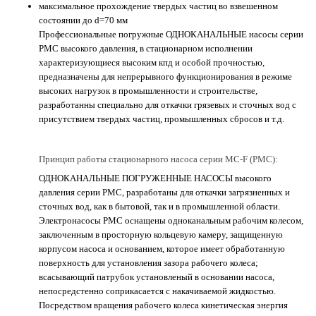
максимальное прохождение твердых частиц во взвешенном
состоянии до d=70 мм
Профессиональные погружные ОДНОКАНАЛЬНЫЕ насосы серии
PMC высокого давления, в стационарном исполнении
характеризующиеся высоким кпд и особой прочностью,
предназначены для непрерывного функционирования в режиме
высоких нагрузок в промышленности и строительстве,
разработанны специально для откачки грязевых и сточных вод с
присутствием твердых частиц, промышленных сбросов и т.д.
Принцип работы стационарного насоса серии MC-F (PMC):
ОДНОКАНАЛЬНЫЕ ПОГРУЖЕННЫЕ НАСОСЫ высокого
давления серии РМС, разработаны для откачки загрязненных и
сточных вод, как в бытовой, так и в промышленной области.
Электронасосы РМС оснащены одноканальным рабочим колесом,
заключенным в просторную кольцевую камеру, защищенную
корпусом насоса и основанием, которое имеет обработанную
поверхность для установления зазора рабочего колеса;
всасывающий патрубок установленый в основании насоса,
непосредстенно соприкасается с накачиваемой жидкостью.
Посредством вращения рабочего колеса кинетическая энергия