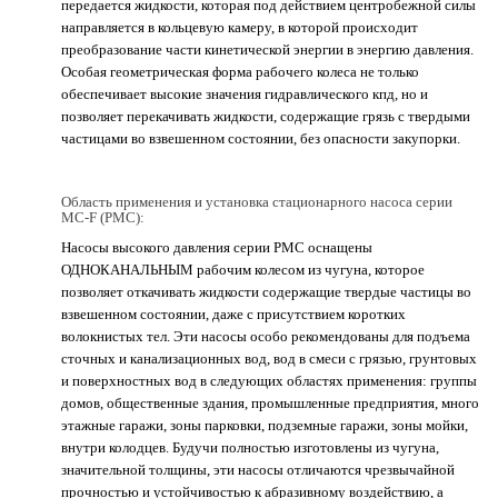
передается жидкости, которая под действием центробежной силы
направляется в кольцевую камеру, в которой происходит
преобразование части кинетической энергии в энергию давления.
Особая геометрическая форма рабочего колеса не только
обеспечивает высокие значения гидравлического кпд, но и
позволяет перекачивать жидкости, содержащие грязь с твердыми
частицами во взвешенном состоянии, без опасности закупорки.
Область применения и установка стационарного насоса серии
MC-F (PMC):
Насосы высокого давления серии РМС оснащены
ОДНОКАНАЛЬНЫМ рабочим колесом из чугуна, которое
позволяет откачивать жидкости содержащие твердые частицы во
взвешенном состоянии, даже с присутствием коротких
волокнистых тел. Эти насосы особо рекомендованы для подъема
сточных и канализационных вод, вод в смеси с грязью, грунтовых
и поверхностных вод в следующих областях применения: группы
домов, общественные здания, промышленные предприятия, много
этажные гаражи, зоны парковки, подземные гаражи, зоны мойки,
внутри колодцев. Будучи полностью изготовлены из чугуна,
значительной толщины, эти насосы отличаются чрезвычайной
прочностью и устойчивостью к абразивному воздействию, а