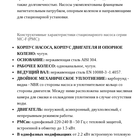
также долговечностью. Насосы укомплектованы фланцевым
нагнетательным патрубком, опорным коленом и направляющими
для стационарной установки.
Конструктивные характеристики стационарного насоса серии
MC-F (PMC):
КОРПУС НАСОСА, КОРПУС ДВИГАТЕЛЯ И ОПОРНОЕ
КОЛЕНО:
чугун.
ОСНОВАНИЕ:
нержавеющая сталь AISI 304.
РАБОЧЕЕ КОЛЕСО:
одноканальное, чугун.
ВЕДУЩИЙ ВАЛ:
нержавеющая сталь EN 10088-3 -1.4057.
ДВОЙНОЕ МЕХАНИЧЕСКОЕ УПЛОТНЕНИЕ:
карборунд -
видиа - NBR со стороны насоса и уплотнительное кольцо со
стороны двигателя. Между ними расположена запорная масляная
камера для смазки и охлаждения уплотнения в случае отсутствия
воды.
ДВИГАТЕЛЬ:
погружной, асинхронный, двухполюсный, с
непрерывным режимом работы.
PMCm:
однофазный 220-240 В - 50 Гц с тепловой защитой,
встроенной в обмотку до 1.5 кВт.
В однофазных модификациях
от 2.2 кВт встроенную тепловую