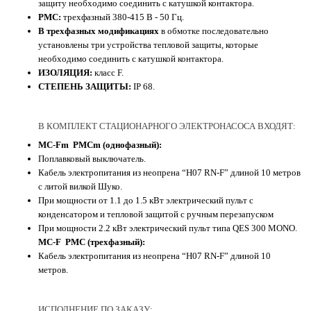
защиту необходимо соединить с катушкой контактора.
PMC:
трехфазный 380-415 В - 50 Гц.
В трехфазных модификациях
в обмотке последовательно
установлены три устройства тепловой защиты, которые
необходимо соединить с катушкой контактора.
ИЗОЛЯЦИЯ:
класс F.
СТЕПЕНЬ ЗАЩИТЫ:
IP 68.
В КОМПЛЕКТ СТАЦИОНАРНОГО ЭЛЕКТРОНАСОСА ВХОДЯТ:
MC-Fm PMCm (однофазный):
Поплавковый выключатель.
Кабель электропитания из неопрена “H07 RN-F” длиной 10 метров
с литой вилкой Шуко.
При мощности от 1.1 до 1.5 кВт электрический пульт с
конденсатором и тепловой защитой с ручным перезапуском
При мощности 2.2 кВт электрический пульт типа QES 300 MONO.
MC-F PMC (трехфазный):
Кабель электропитания из неопрена “H07 RN-F” длиной 10
метров.
ИСПОЛНЕНИЕ ПО ЗАКАЗУ: