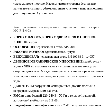
также долговечностью. Насосы укомплектованы фланцевым
нагнетательным патрубком, опорным коленом и направляющими
для стационарной установки.
Конструктивные характеристики стационарного насоса серии
MC-F (PMC):
КОРПУС НАСОСА, КОРПУС ДВИГАТЕЛЯ И ОПОРНОЕ
КОЛЕНО:
чугун.
ОСНОВАНИЕ:
нержавеющая сталь AISI 304.
РАБОЧЕЕ КОЛЕСО:
одноканальное, чугун.
ВЕДУЩИЙ ВАЛ:
нержавеющая сталь EN 10088-3 -1.4057.
ДВОЙНОЕ МЕХАНИЧЕСКОЕ УПЛОТНЕНИЕ:
карборунд -
видиа - NBR со стороны насоса и уплотнительное кольцо со
стороны двигателя. Между ними расположена запорная масляная
камера для смазки и охлаждения уплотнения в случае отсутствия
воды.
ДВИГАТЕЛЬ:
погружной, асинхронный, двухполюсный, с
непрерывным режимом работы.
PMCm:
однофазный 220-240 В - 50 Гц с тепловой защитой,
встроенной в обмотку до 1.5 кВт.
В однофазных модификациях
от 2.2 кВт встроенную тепловую