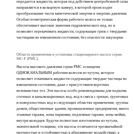
передается жидкости, которая под действием центробежной силы
направляется в кольцевую камеру, в которой происходит
преобразование части кинетической энергии в энергию давления.
Особая геометрическая форма рабочего колеса не только
обеспечивает высокие значения гидравлического кпд, но и
позволяет перекачивать жидкости, содержащие грязь с твердыми
частицами во взвешенном состоянии, без опасности закупорки.
Область применения и установка стационарного насоса серии
MC-F (PMC):
Насосы высокого давления серии РМС оснащены
ОДНОКАНАЛЬНЫМ рабочим колесом из чугуна, которое
позволяет откачивать жидкости содержащие твердые частицы во
взвешенном состоянии, даже с присутствием коротких
волокнистых тел. Эти насосы особо рекомендованы для подъема
сточных и канализационных вод, вод в смеси с грязью, грунтовых
и поверхностных вод в следующих областях применения: группы
домов, общественные здания, промышленные предприятия, много
этажные гаражи, зоны парковки, подземные гаражи, зоны мойки,
внутри колодцев. Будучи полностью изготовлены из чугуна,
значительной толщины, эти насосы отличаются чрезвычайной
прочностью и устойчивостью к абразивному воздействию, а