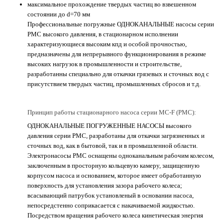
максимальное прохождение твердых частиц во взвешенном
состоянии до d=70 мм
Профессиональные погружные ОДНОКАНАЛЬНЫЕ насосы серии
PMC высокого давления, в стационарном исполнении
характеризующиеся высоким кпд и особой прочностью,
предназначены для непрерывного функционирования в режиме
высоких нагрузок в промышленности и строительстве,
разработанны специально для откачки грязевых и сточных вод с
присутствием твердых частиц, промышленных сбросов и т.д.
Принцип работы стационарного насоса серии MC-F (PMC):
ОДНОКАНАЛЬНЫЕ ПОГРУЖЕННЫЕ НАСОСЫ высокого
давления серии РМС, разработаны для откачки загрязненных и
сточных вод, как в бытовой, так и в промышленной области.
Электронасосы РМС оснащены одноканальным рабочим колесом,
заключенным в просторную кольцевую камеру, защищенную
корпусом насоса и основанием, которое имеет обработанную
поверхность для установления зазора рабочего колеса;
всасывающий патрубок установленый в основании насоса,
непосредстенно соприкасается с накачиваемой жидкостью.
Посредством вращения рабочего колеса кинетическая энергия