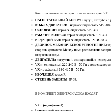
Конструктивные характеристики насосов серии VX
НАГНЕТАТЕЛЬНЫЙ КОРПУС:
чугун, патрубок с 
КОЖУХ ДВИГАТЕЛЯ:
нержавеющая сталь AISI 304
ОСНОВАНИЕ:
нержавеющая сталь AISI 304.
РАБОЧЕЕ КОЛЕСО:
нержавеющая сталь AISI 304.
ВЕДУЩИЙ ВАЛ:
нержавеющая сталь EN 10088-3 - 1
ДВОЙНОЕ МЕХАНИЧЕСКОЕ УПЛОТНЕНИЕ:
ка
стороны двигателя. Между ними расположена запорна
отсутствия воды.
ДВИГАТЕЛЬ:
погружной, асинхронный, с непрерыв
VXm:
однофазный 220-240 В - 50 Гц с конденсатором
VX:
трехфазный 380-415 В - 50 Гц.
ИЗОЛЯЦИЯ:
класс F.
СТЕПЕНЬ ЗАЩИТЫ:
IP 68.
В КОМПЛЕКТ ЭЛЕКТРОНАСОСА ВХОДЯТ:
VXm (однофазный):
Поплавковый выключатель.