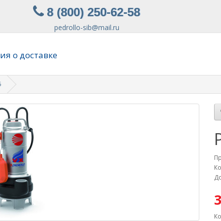
8 (800) 250-62-58
pedrollo-sib@mail.ru
я о доставке
5
П
Ко
До
3
Ко