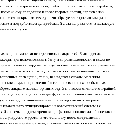
X". Просторная кольцевая камера, снабженная нагнетательным
усе насоса и закрыта крышкой, снабженной всасывающим патрубком;
ет возможному попаданию в насос твердых частиц, черезмерных
относительно крышки, между ними образуется торцевая камера, в
жение и под действием центробежной силы направляется в кольцевую
тельный патрубок.
ых вод и химически не агрессивных жидкостей. Благодаря их
дходят для использования в быту и в промышленности, а также во
т присутствовать твердые частицы во взвешеном состоянии, размерами
рунтовые и поверхностные воды. Таким образом, использование этих
атопленных помещений, таких, как подвалы склады, магазины,
 но также, для опорожнения бассейнов и ванн, откачки бытовых
сброса жидкого навоза и грязных вод. Эти насосы отличаются крайней
ри стационарной установке для функционирования в автоматическом
нутри колодцев с минимальными рекомендуемыми размерами
 и правильного функционирования автоматической системы с
такой системы предусмотрено в однофазном исполнении, обеспечивает
и регулируемого уровня и его остановку после опорожнения.
гнетательном трубопроводе, позволяет избежать обратного притока