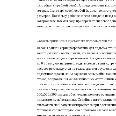
рабочим колесом из нержавеющей стали типа "VORTE
патрубком с трубной резьбой, предусмотрена в корп
которая, благодаря своей особой форме, препятству
размеров. Поскольку рабочее колесо отведено назад 
которой всасываемая вода приобретает вихревое дви
камеру, через которую покидает насос через нагнета
Область применения и установка насосов серии VX
Насосы данной серии разработаны для подьема сточн
конструктивной особенности, эти насосы особенно по
всех случаях, когда в перекачиваемой жидкости могу
до 0 35 мм., как например, воды в смеси с грязью, г
насосов рекомендуется не только для для осушения з
подземные гаражи, зоны парковки, зоны мойки машин,
стоков, опорожнения канализационных отстойников, 
простотой установки и максимальной надежностью п
режиме. Стационарная установка насоса возможна в
500x500h500 мм, для обеспечения полного осушения
поплавком пуск/ остановка. Серийное изготовление 
автоматический запуск электронасоса при достижени
Установка соответствующего обратного клапана в на
жидкости во время остановки насоса.