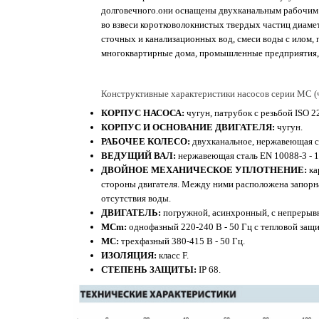
долговечного.они оснащены двухканальным рабочим к
во взвеси коротковолокнистых твердых частиц диам
сточных и канализационных вод, смеси воды с илом, 
многоквартирные дома, промышленные предприятия, м
Конструктивные характеристики насосов серии MC (
КОРПУС НАСОСА:
чугун, патрубок с резьбой ISO 2
КОРПУС И ОСНОВАНИЕ ДВИГАТЕЛЯ:
чугун.
РАБОЧЕЕ КОЛЕСО:
двухканальное, нержавеющая ст
ВЕДУЩИЙ ВАЛ:
нержавеющая сталь EN 10088-3 - 1
ДВОЙНОЕ МЕХАНИЧЕСКОЕ УПЛОТНЕНИЕ:
ка
стороны двигателя. Между ними расположена запорна
отсутствия воды.
ДВИГАТЕЛЬ:
погружной, асинхронный, с непрерыв
MCm:
однофазный 220-240 В - 50 Гц с тепловой защи
MC:
трехфазный 380-415 В - 50 Гц.
ИЗОЛЯЦИЯ:
класс F.
СТЕПЕНЬ ЗАЩИТЫ:
IP 68.