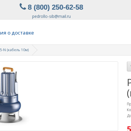
8 (800) 250-62-58
pedrollo-sib@mail.ru
я о доставке
5-N (кабель 10м)
П
Ко
До
5