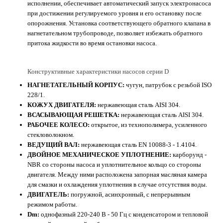
исполнении, обеспечивает автоматический запуск электронасоса
при достижении регулируемого уровня и его остановку после
опорожнения. Установка соответствующего обратного клапана в
нагнетательном трубопроводе, позволяет избежать обратного
притока жидкости во время остановки насоса.
Конструктивные характеристики насосов серии D
НАГНЕТАТЕЛЬНЫЙ КОРПУС:
чугун, патрубок с резьбой ISO
228/1.
КОЖУХ ДВИГАТЕЛЯ:
нержавеющая сталь AISI 304.
ВСАСЫВАЮЩАЯ РЕШЕТКА:
нержавеющая сталь AISI 304.
РАБОЧЕЕ КОЛЕСО:
открытое, из технополимера, усиленного
стекловолокном.
ВЕДУЩИЙ ВАЛ:
нержавеющая сталь EN 10088-3 - 1.4104.
ДВОЙНОЕ МЕХАНИЧЕСКОЕ УПЛОТНЕНИЕ:
карборунд -
NBR со стороны насоса и уплотнительное кольцо со стороны
двигателя. Между ними расположена запорная масляная камера
для смазки и охлаждения уплотнения в случае отсутствия воды.
ДВИГАТЕЛЬ:
погружной, асинхронный, с непрерывным
режимом работы.
Dm:
однофазный 220-240 В - 50 Гц с конденсатором и тепловой