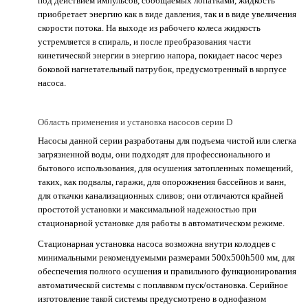
под действием импульсов, сообщаемых лопатками, жидкость
приобретает энергию как в виде давления, так и в виде увеличения
скорости потока. На выходе из рабочего колеса жидкость
устремляется в спираль, и после преобразования части
кинетической энергии в энергию напора, покидает насос через
боковой нагнетательный патрубок, предусмотренный в корпусе
насоса.
Область применения и установка насосов серии D
Насосы данной серии разработаны для подъема чистой или слегка
загрязненной воды, они подходят для профессионального и
бытового использования, для осушения затопленных помещений,
таких, как подвалы, гаражи, для опорожнения бассейнов и ванн,
для откачки канализационных сливов; они отличаются крайней
простотой установки и максимальной надежностью при
стационарной установке для работы в автоматическом режиме.
Стационарная установка насоса возможна внутри колодцев с
минимальными рекомендуемыми размерами 500x500h500 мм, для
обеспечения полного осушения и правильного функционирования
автоматической системы с поплавком пуск/остановка. Серийное
изготовление такой системы предусмотрено в однофазном