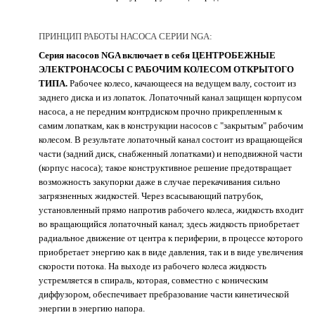
ПРИНЦИП РАБОТЫ НАСОСА СЕРИИ NGA:
Серия насосов NGA включает в себя ЦЕНТРОБЕЖНЫЕ
ЭЛЕКТРОНАСОСЫ С РАБОЧИМ КОЛЕСОМ ОТКРЫТОГО
ТИПА.
Рабочее колесо, качающееся на ведущем валу, состоит из
заднего диска и из лопаток. Лопаточный канал защищен корпусом
насоса, а не передним контрдиском прочно прикрепленным к
самим лопаткам, как в конструкции насосов с "закрытым" рабочим
колесом. В результате лопаточный канал состоит из вращающейся
части (задний диск, снабженный лопатками) и неподвижной части
(корпус насоса); такое конструктивное решение предотвращает
возможность закупорки даже в случае перекачивания сильно
загрязненных жидкостей. Через всасывающий патрубок,
установленный прямо напротив рабочего колеса, жидкость входит
во вращающийся лопаточный канал; здесь жидкость приобретает
радиальное движение от центра к периферии, в процессе которого
приобретает энергию как в виде давления, так и в виде увеличения
скорости потока. На выходе из рабочего колеса жидкость
устремляется в спираль, которая, совместно с коническим
диффузором, обеспечивает пребразование части кинетической
энергии в энергию напора.