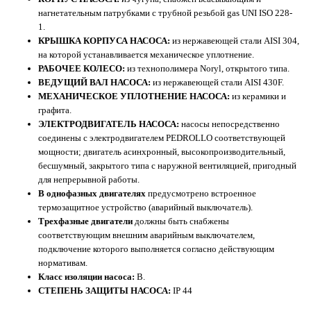
нагнетательным патрубками с трубной резьбой gas UNI ISO 228-
1.
КРЫШКА КОРПУСА НАСОСА:
из нержавеющей стали AISI 304,
на которой устанавливается механическое уплотнение.
РАБОЧЕЕ КОЛЕСО:
из технополимера Noryl, открытого типа.
ВЕДУЩИЙ ВАЛ НАСОСА:
из нержавеющей стали AISI 430F.
МЕХАНИЧЕСКОЕ УПЛОТНЕНИЕ НАСОСА:
из керамики и
графита.
ЭЛЕКТРОДВИГАТЕЛЬ НАСОСА:
насосы непосредственно
соединены с электродвигателем PEDROLLO соответствующей
мощности; двигатель асинхронный, высокопроизводительный,
бесшумный, закрытого типа с наружной вентиляцией, пригодный
для непрерывной работы.
В однофазных двигателях
предусмотрено встроенное
термозащитное устройство (аварийный выключатель).
Трехфазные двигатели
должны быть снабжены
соответствующим внешним аварийным выключателем,
подключение которого выполняется согласно действующим
нормативам.
Класс изоляции насоса:
В.
СТЕПЕНЬ ЗАЩИТЫ НАСОСА:
IP 44