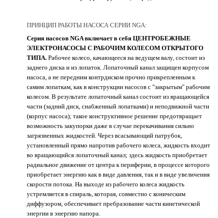
ПРИНЦИП РАБОТЫ НАСОСА СЕРИИ NGA:
Серия насосов NGA включает в себя ЦЕНТРОБЕЖНЫЕ
ЭЛЕКТРОНАСОСЫ С РАБОЧИМ КОЛЕСОМ ОТКРЫТОГО
ТИПА.
Рабочее колесо, качающееся на ведущем валу, состоит из
заднего диска и из лопаток. Лопаточный канал защищен корпусом
насоса, а не передним контрдиском прочно прикрепленным к
самим лопаткам, как в конструкции насосов с "закрытым" рабочим
колесом. В результате лопаточный канал состоит из вращающейся
части (задний диск, снабженный лопатками) и неподвижной части
(корпус насоса); такое конструктивное решение предотвращает
возможность закупорки даже в случае перекачивания сильно
загрязненных жидкостей. Через всасывающий патрубок,
установленный прямо напротив рабочего колеса, жидкость входит
во вращающийся лопаточный канал; здесь жидкость приобретает
радиальное движение от центра к периферии, в процессе которого
приобретает энергию как в виде давления, так и в виде увеличения
скорости потока. На выходе из рабочего колеса жидкость
устремляется в спираль, которая, совместно с коническим
диффузором, обеспечивает пребразование части кинетической
энергии в энергию напора.