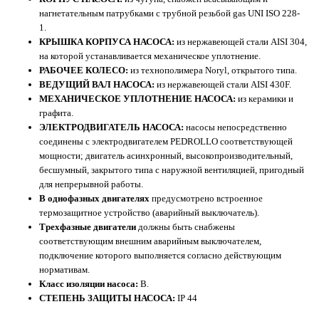
нагнетательным патрубками с трубной резьбой gas UNI ISO 228-
1.
КРЫШКА КОРПУСА НАСОСА:
из нержавеющей стали AISI 304,
на которой устанавливается механическое уплотнение.
РАБОЧЕЕ КОЛЕСО:
из технополимера Noryl, открытого типа.
ВЕДУЩИЙ ВАЛ НАСОСА:
из нержавеющей стали AISI 430F.
МЕХАНИЧЕСКОЕ УПЛОТНЕНИЕ НАСОСА:
из керамики и
графита.
ЭЛЕКТРОДВИГАТЕЛЬ НАСОСА:
насосы непосредственно
соединены с электродвигателем PEDROLLO соответствующей
мощности; двигатель асинхронный, высокопроизводительный,
бесшумный, закрытого типа с наружной вентиляцией, пригодный
для непрерывной работы.
В однофазных двигателях
предусмотрено встроенное
термозащитное устройство (аварийный выключатель).
Трехфазные двигатели
должны быть снабжены
соответствующим внешним аварийным выключателем,
подключение которого выполняется согласно действующим
нормативам.
Класс изоляции насоса:
В.
СТЕПЕНЬ ЗАЩИТЫ НАСОСА:
IP 44