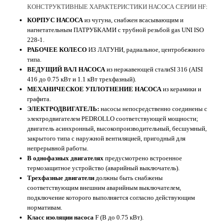
КОНСТРУКТИВНЫЕ ХАРАКТЕРИСТИКИ НАСОСА СЕРИИ HF:
КОРПУС НАСОСА
из чугуна, снабжен всасывающим и
нагнетательным ПАТРУБКАМИ с трубной резьбой gas UNI ISO
228-1.
РАБОЧЕЕ КОЛЕСО
ИЗ ЛАТУНИ, радиальное, центробежного
типа.
ВЕДУЩИЙ ВАЛ НАСОСА
из нержавеющей сталиSI 316 (AISI
416 до 0.75 кВт и 1.1 кВт трехфазный).
МЕХАНИЧЕСКОЕ УПЛОТНЕНИЕ НАСОСА
из керамики и
графита.
ЭЛЕКТРОДВИГАТЕЛЬ:
насосы непосредственно соединены с
электродвигателем PEDROLLO соответствующей мощности;
двигатель асинхронный, высокопроизводительный, бесшумный,
закрытого типа с наружной вентиляцией, пригодный для
непрерывной работы.
В однофазных двигателях
предусмотрено встроенное
термозащитное устройство (аварийный выключатель).
Трехфазные двигатели
должны быть снабжены
соответствующим внешним аварийным выключателем,
подключение которого выполняется согласно действующим
нормативам.
Класс изоляции насоса
F (В до 0.75 кВт).