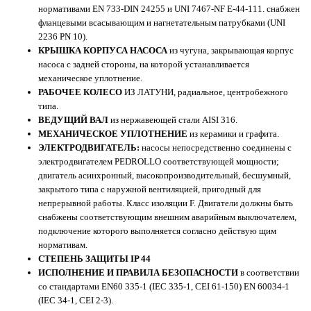
нормативами EN 733-DIN 24255 и UNI 7467-NF Е-44-111. снабжен
фланцевыми всасывающим и нагнетательным патрубками (UNI
2236 PN 10).
КРЫШКА КОРПУСА НАСОСА
из чугуна, закрывающая корпус
насоса с задней стороны, на которой устанавливается
механическое уплотнение.
РАБОЧЕЕ КОЛЕСО
ИЗ ЛАТУНИ, радиальное, центробежного
типа.
ВЕДУЩИЙ ВАЛ
из нержавеющей стали AISI 316.
МЕХАНИЧЕСКОЕ УПЛОТНЕНИЕ
из керамики и графита.
ЭЛЕКТРОДВИГАТЕЛЬ:
насосы непосредственно соединены с
электродвигателем PEDROLLO соответствующей мощности;
двигатель асинхронный, высокопроизводительный, бесшумный,
закрытого типа с наружной вентиляцией, пригодный для
непрерывной работы. Класс изоляции F. Двигатели должны быть
снабжены соответствующим внешним аварийным выключателем,
подключение которого выполняется согласно действую щим
нормативам.
СТЕПЕНЬ ЗАЩИТЫ IP 44
ИСПОЛНЕНИЕ И ПРАВИЛА БЕЗОПАСНОСТИ
в соответствии
со стандартами EN60 335-1 (IEC 335-1, CEI 61-150) EN 60034-1
(IEC 34-1, CEI 2-3).