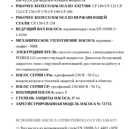
или чугун для моделей большей мощности.
РАБОЧЕЕ КОЛЕСО НАСОСА ИЗ ЛАТУНИ:
CP 100-CP 132-CP
152-CP 150-CP 170-CP 190-CP 200
РАБОЧЕЕ КОЛЕСО НАСОСА ИЗ НЕРЖАВЕЮЩЕЙ
СТАЛИ:
CP 130-CP 158
ВЕДУЩИЙ ВАЛ НАСОСА:
нержавеющая сталь EN 10088-3 -
1.4104.
МЕХАНИЧЕСКОЕ УПЛОТНЕНИЕ НАСОСА:
керамика -
графит - NBR.
ЭЛЕКТРОДВИГАТЕЛЬ:
насосы соединены с электродвигателем
PEDROLLO соответствующей мощности. Двигатель бесшумный,
закрытого типа с наружной вентиляцией, рассчитан на работу в
постоянном режиме.
НАСОС СЕРИИ CPm:
однофазный 230 В - 50 Гц с
конденсатором и тепловой защитой, встроенной в обмотку.
НАСОС СЕРИИ CP:
трехфазный 230/400 В - 50 Гц.
ИЗОЛЯЦИЯ НАСОСА:
класс F.
СТЕПЕНЬ ЗАЩИТЫ НАСОСА:
IP 44.
ЗАРЕГИСТРИРОВАННАЯ МОДЕЛЬ НАСОСА № 72753.
ИСПОЛНЕНИЕ НАСОСА СЕРИИ PEDROLLO CP ПО ЗАКАЗУ:
=> Вал насоса из нержавеющей стали EN 10088-3-1.4401 (AISI