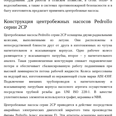
оборудования. Для работы в сельском хозяйстве, в сетях тепло- и
водоснабжения, а также в системах противопожарной безопасности и в
быту изготовитель предлагает применять центробежные насосы.
Конструкция центробежных насосов Pedrollo
серии 2CP
Центробежные насосы Pedrollo серии 2CP оснащены двумя радиальными
колесами, выполненными из латуни. Они расположены в
непосредственной близости друг от друга в изготовленных из чугуна
нагнетательном и всасывающем корпусах. Одно рабочее колесо
размещается у всасывающего патрубка, второе – у нагнетательного
аналога. Такая уравновешенная конструкция снижает гидравлические
потери и обеспечивает сбалансированную работу подшипников при
высокой ламинарности потока рабочей жидкости. Колеса запрессованы
на ведущий вал, изготовленный из нержавеющей стали марки AISI 430F.
Подключение внешних трубопроводов к нагнетательному и
всасывающему патрубкам корпуса насосного агрегата осуществляется
посредством трубной резьбы gas UNI ISO 228-1. В качестве
уплотнительных элементов используются графит, керамика и NBR.
Центробежные насосы серии 2CP приводятся в действие посредством
аварийных электрических двигателей закрытого типа производства
фирмы Pedrollo (класс изоляции F). Эти агрегаты оснащены наружной